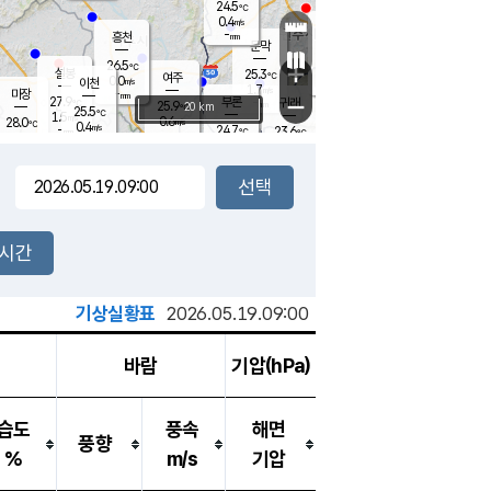
24.5
℃
강림
0.4
m/s
원주
-
흥천
mm
22.7
℃
문막
0.3
m/s
25.2
℃
26.5
-
℃
mm
+
1.3
설봉
m/s
25.3
℃
여주
0.0
m/s
이천
-
mm
1.7
m/s
-
마장
mm
신림
27.9
부론
-
귀래
−
℃
mm
25.9
20 km
℃
25.5
℃
1.5
m/s
0.6
28.0
m/s
℃
21.4
0.4
m/s
℃
-
24.7
23.6
mm
℃
-
℃
mm
0.2
m/s
-
0.4
mm
m/s
2.2
0.0
m/s
m/s
-
mm
-
백운
mm
-
-
mm
mm
백암
장호원
23.1
℃
0.7
m/s
25.0
℃
27.3
엄정
℃
-
mm
0.0
m/s
0.5
m/s
노은
-
mm
-
25.6
mm
℃
개
2시간
0.2
m/s
25.3
℃
-
mm
6
0.7
℃
m/s
-
m/s
mm
m
기상실황표
2026.05.19.09:00
바람
기압(hPa)
습도
풍속
해면
풍향
%
m/s
기압