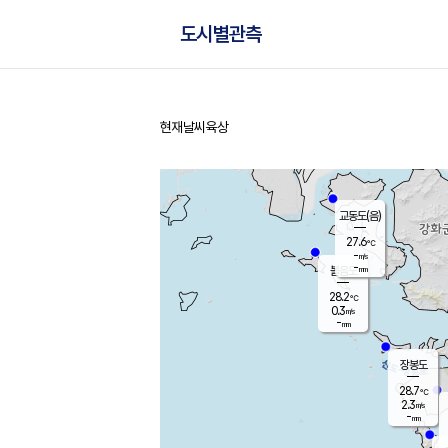
도시별관측
현재날씨
육상
홈
교동도(음)
27.6
℃
-
m/s
-
mm
볼음도
대연평
28.2
℃
0.3
m/s
29.1
℃
-
mm
2.3
m/s
-
mm
장봉도
28.7
℃
2.3
m/s
-
mm