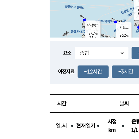
2
덕적북리
자월도
27.7
℃
26.2
℃
2.1
m/s
0.0
m/s
-
mm
-
mm
요소
풍도
26.6
덕적지도
0.8
m/
-
-12시간
-3시간
mm
이전자료
26.9
℃
대
0.9
m/s
-
mm
26.2
0.2
m
-
mm
시간
날씨
시정
운
일.시
현재일기
km
1/1