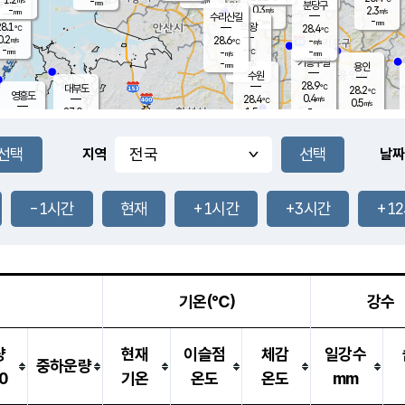
-
-
mm
무의도
mm
mm
분당구
0.3
-
2.3
m/s
m/s
mm
수리산길
-
-
mm
mm
8.1
의왕
28.4
℃
℃
0.2
28.6
m/s
-
m/s
℃
-
-
-
mm
-
℃
mm
m/s
기흥구갈
-
-
m/s
mm
용인
-
수원
mm
28.9
℃
대부도
28.2
℃
영흥도
0.4
28.4
m/s
℃
0.5
m/s
-
mm
1.5
27.0
m/s
-
℃
mm
27.6
℃
-
오산
0.9
mm
m/s
2.6
m/s
-
mm
-
mm
향남
27.9
℃
지역
날짜
0.9
m/s
28.7
-
℃
운평
mm
송탄
1.1
℃
m/s
-
s
mm
28.0
보
℃
28.3
-1시간
현재
+1시간
+3시간
+1
℃
1.5
m/s
산
1.8
m/s
-
24.
mm
-
mm
0.0
℃
-
m
/s
기온(℃)
강수
량
현재
이슬점
체감
일강수
중하운량
0
기온
온도
온도
mm