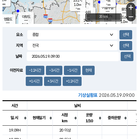
25.1
-
m/s
℃
-
22.7
-
mm
1.0
℃
mm
+
m/s
기흥구갈
0.0
-
m/s
mm
용인
-
수원
mm
−
23.5
℃
대부도
20 km
23.6
℃
영흥도
1.5
24.9
m/s
℃
1.0
m/s
-
mm
2.7
24.0
m/s
-
℃
mm
25.9
℃
-
오산
2.5
mm
m/s
6.4
m/s
-
mm
요소
-
mm
향남
23.2
℃
0.8
m/s
-
-
지역
℃
운평
mm
송탄
-
℃
m/s
-
s
mm
23.5
보
℃
날짜
23.9
℃
1.0
m/s
산
0.2
m/s
-
20.
mm
-
mm
0.3
℃
이전자료
-12시간
-3시간
-1시간
현재
-
m
/s
+1시간
+3시간
+12시간
기상실황표
2026.05.19.09:00
시간
날씨
시정
운량
일.시
현재일기
중하운량
km
1/10
도시별 기상실황표로 지점, 날씨, 기온, 강수, 바람, 기압등을 안내한 표입
19.09H
20 이상
2