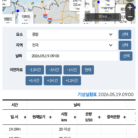
24.7
-
m/s
℃
-
22.8
-
mm
0.1
℃
mm
+
m/s
기흥구갈
0.3
-
m/s
mm
용인
-
수원
mm
−
23.4
℃
대부도
20 km
23.3
℃
영흥도
1.4
24.4
m/s
℃
0.7
m/s
-
mm
2.7
23.7
m/s
-
℃
mm
25.7
℃
-
오산
2.5
mm
m/s
5.8
m/s
-
mm
요소
-
mm
향남
23.2
℃
1.3
m/s
24.4
-
지역
℃
운평
mm
송탄
-
℃
m/s
-
s
mm
23.4
보
℃
날짜
23.6
℃
2.2
m/s
산
0.0
m/s
-
20.
mm
-
mm
0.3
℃
이전자료
-12시간
-3시간
-1시간
현재
-
m
/s
+1시간
+3시간
+12시간
기상실황표
2026.05.19.09:00
시간
날씨
시정
운량
일.시
현재일기
중하운량
km
1/10
도시별 기상실황표로 지점, 날씨, 기온, 강수, 바람, 기압등을 안내한 표입
19.09H
20 이상
2