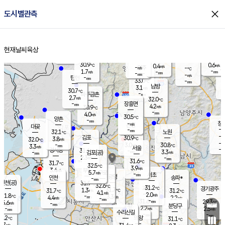
close
도시별관측
장남
판문점
30.5
℃
2.8
m/s
화현
31.1
동두천
℃
남면
-
현재날씨
육상
mm
파주
2.5
홈
m/s
포천
30.8
-
30.9
℃
mm
℃
30.3
℃
30.9
0.6
0.4
m/s
℃
m/s
-
양주
-
m/s
가
℃
-
1.7
-
mm
m/s
mm
-
mm
-
m/s
-
탄현
mm
33.0
-
2
℃
mm
남방
3.1
m/s
1
30.7
℃
-
파주금촌
mm
2.7
m/s
32.0
℃
-
장흥면
mm
4.2
m/s
30.9
℃
-
mm
4.0
m/s
30.5
℃
양촌
-
mm
창
-
m/s
은평
대곶
-
mm
32.1
노원
℃
-
김포
30.9
3.8
℃
32.0
m/s
℃
-
m/
-
3.0
30.8
m/s
mm
3.3
℃
m/s
서울
-
경서동
31.4
m
-
3.3
℃
mm
-
김포(공)
m/s
mm
2.3
-
m/s
mm
31.6
℃
31.7
-
℃
mm
32.5
℃
3.9
m/s
3.4
부천
m/s
5.7
구로
m/s
-
서초
mm
-
광명
mm
인천
송파*
-
mm
인천(공)
31.9
℃
32.6
℃
31.2
과천
경기광주
℃
31.7
1.3
31.7
31.2
m/s
℃
℃
℃
4.1
m/s
2.0
m/s
31.8
-
3.3
℃
mm
4.4
m/s
2.2
m/s
-
m/s
mm
-
31.6
29.3
mm
5.6
-
℃
℃
m/s
-
-
mm
무의도
mm
mm
분당구
2.2
-
2.5
m/s
m/s
mm
수리산길
-
-
mm
mm
0.2
의왕
31.1
℃
℃
2.7
m/s