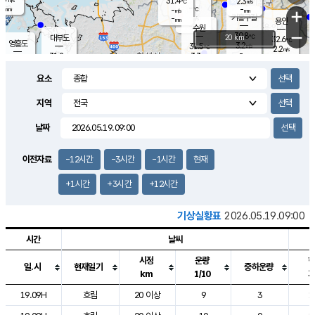
31.4
2.3
m/s
℃
-
-
-
mm
-
℃
mm
+
m/s
기흥구갈
-
-
m/s
mm
용인
-
수원
mm
−
30.8
℃
대부도
20 km
32.6
℃
영흥도
3.2
31.5
m/s
℃
2.2
m/s
-
mm
3.3
31.2
m/s
-
℃
mm
30.8
℃
-
오산
4.5
mm
m/s
4.1
m/s
-
mm
요소
-
mm
향남
31.6
℃
2.7
m/s
31.6
-
지역
℃
운평
mm
송탄
2.2
℃
m/s
-
s
mm
30.5
보
℃
날짜
32.2
℃
3.4
m/s
산
1.5
m/s
-
30.
mm
-
mm
1.8
℃
이전자료
-12시간
-3시간
-1시간
현재
-
m
/s
+1시간
+3시간
+12시간
기상실황표
2026.05.19.09:00
시간
날씨
시정
운량
일.시
현재일기
중하운량
km
1/10
도시별 기상실황표로 지점, 날씨, 기온, 강수, 바람, 기압등을 안내한 표입
19.09H
흐림
20 이상
9
3
1