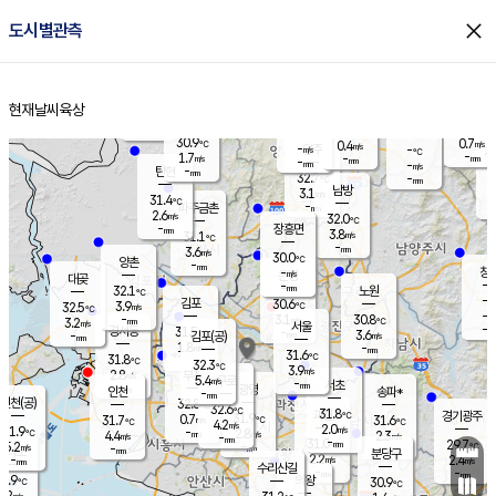
close
도시별관측
장남
판문점
30.6
℃
2.7
m/s
화현
31.4
동두천
℃
남면
-
현재날씨
육상
mm
파주
2.7
홈
m/s
포천
31.5
-
30.9
℃
mm
℃
30.1
℃
30.9
0.7
0.4
m/s
℃
m/s
-
양주
-
m/s
가
℃
-
1.7
-
mm
m/s
mm
-
mm
-
m/s
-
탄현
mm
32.7
-
3
℃
mm
남방
3.1
m/s
1
31.4
℃
-
파주금촌
mm
2.6
m/s
32.0
℃
-
장흥면
mm
3.8
m/s
31.1
℃
-
mm
3.6
m/s
30.0
℃
양촌
-
mm
창
-
m/s
은평
대곶
-
mm
32.1
노원
℃
-
김포
30.6
3.9
℃
32.5
m/s
℃
-
m/
-
3.1
30.8
m/s
mm
3.2
℃
m/s
서울
-
경서동
31.5
m
-
3.6
℃
mm
-
김포(공)
m/s
mm
1.8
-
m/s
mm
31.6
℃
31.8
-
℃
mm
32.3
℃
3.9
m/s
2.8
부천
m/s
5.4
구로
m/s
-
서초
mm
-
광명
mm
인천
송파*
-
mm
인천(공)
32.8
℃
32.6
℃
31.8
과천
경기광주
℃
31.9
0.7
31.7
31.6
m/s
℃
℃
℃
4.2
m/s
2.0
m/s
31.9
-
2.8
℃
mm
4.4
m/s
2.3
m/s
-
m/s
mm
-
31.0
29.7
mm
5.2
-
℃
℃
m/s
-
-
mm
무의도
mm
mm
분당구
2.2
-
2.4
m/s
m/s
mm
수리산길
-
-
mm
mm
0.9
의왕
30.9
℃
℃
2.2
m/s