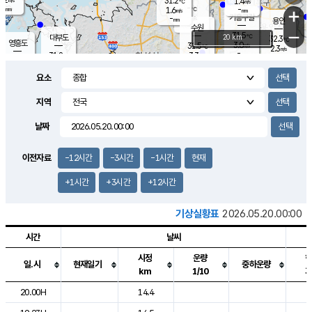
31.2
1.4
m/s
℃
-
-
-
mm
1.6
℃
mm
+
m/s
기흥구갈
-
-
m/s
mm
용인
-
수원
mm
−
31.5
℃
대부도
20 km
32.3
℃
영흥도
3.0
31.5
m/s
℃
2.3
m/s
-
mm
3.3
31.8
m/s
-
℃
mm
30.8
℃
-
오산
3.7
mm
m/s
4.8
m/s
-
mm
요소
-
mm
향남
31.5
℃
2.2
m/s
-
-
지역
℃
운평
mm
송탄
-
℃
m/s
-
s
mm
31.1
보
℃
날짜
32.4
℃
3.2
m/s
산
1.9
m/s
-
30.
mm
-
mm
1.3
℃
이전자료
-12시간
-3시간
-1시간
현재
-
m
/s
+1시간
+3시간
+12시간
기상실황표
2026.05.20.00:00
시간
날씨
시정
운량
일.시
현재일기
중하운량
km
1/10
도시별 기상실황표로 지점, 날씨, 기온, 강수, 바람, 기압등을 안내한 표입
20.00H
14.4
2