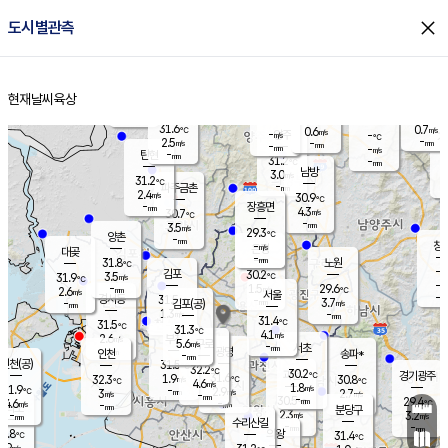
close
도시별관측
장남
판문점
29.9
℃
3.2
m/s
화현
30.5
동두천
℃
남면
-
현재날씨
육상
mm
파주
2.6
홈
m/s
포천
30.3
-
30.4
℃
mm
℃
30.2
℃
31.6
0.7
0.6
m/s
℃
m/s
-
양주
-
m/s
가
℃
-
2.5
-
mm
m/s
mm
-
mm
-
m/s
-
탄현
mm
31.2
-
2
℃
mm
남방
3.0
m/s
1
31.2
℃
-
파주금촌
mm
2.4
m/s
30.9
℃
-
장흥면
mm
4.3
m/s
30.7
℃
-
mm
3.5
m/s
29.3
℃
양촌
-
mm
창
-
m/s
은평
대곶
-
mm
31.8
노원
℃
-
김포
30.2
3.5
℃
31.9
m/s
℃
-
m/
-
1.5
29.6
m/s
mm
2.6
℃
m/s
서울
-
경서동
31.5
m
-
3.7
℃
mm
-
김포(공)
m/s
mm
1.3
-
m/s
mm
31.4
℃
31.5
-
℃
mm
31.3
℃
4.1
m/s
2.6
부천
m/s
5.6
구로
m/s
-
서초
mm
-
광명
mm
인천
송파*
-
mm
인천(공)
31.5
℃
32.2
℃
30.2
과천
경기광주
℃
31.6
1.9
32.3
30.8
m/s
℃
℃
℃
4.6
m/s
1.8
m/s
31.9
-
2.9
℃
mm
3
m/s
2.7
m/s
-
m/s
mm
-
30.5
29.4
mm
4.6
-
℃
℃
m/s
-
-
mm
무의도
mm
mm
분당구
2.3
-
3.2
m/s
m/s
mm
수리산길
-
-
mm
mm
0.8
의왕
31.4
℃
℃
2.9
m/s