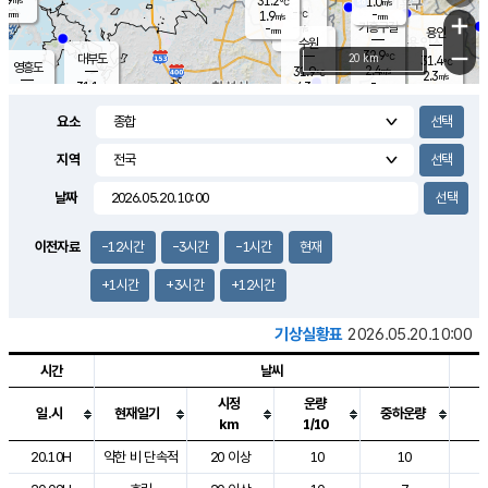
31.2
1.0
m/s
℃
-
-
-
mm
1.9
℃
mm
+
m/s
기흥구갈
-
-
m/s
mm
용인
-
수원
mm
−
32.9
℃
대부도
20 km
31.4
℃
영흥도
2.4
31.9
m/s
℃
2.3
m/s
-
mm
4.3
31.1
m/s
-
℃
mm
31.2
℃
-
오산
4.2
mm
m/s
5.6
m/s
-
mm
요소
-
mm
향남
31.0
℃
3.0
m/s
-
-
지역
℃
운평
mm
송탄
-
℃
m/s
-
s
mm
31.0
보
℃
날짜
32.1
℃
4.3
m/s
산
1.6
m/s
-
30.
mm
-
mm
1.3
℃
이전자료
-12시간
-3시간
-1시간
현재
-
m
/s
+1시간
+3시간
+12시간
기상실황표
2026.05.20.10:00
시간
날씨
시정
운량
일.시
현재일기
중하운량
km
1/10
도시별 기상실황표로 지점, 날씨, 기온, 강수, 바람, 기압등을 안내한 표입
20.10H
약한 비 단속적
20 이상
10
10
1