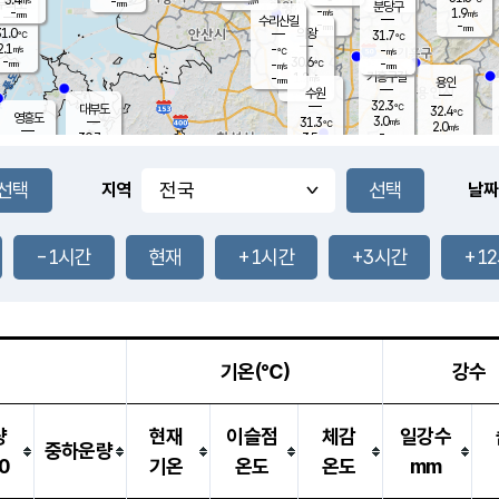
-
-
mm
무의도
mm
mm
분당구
-
-
1.9
m/s
m/s
mm
수리산길
-
-
mm
mm
1.0
의왕
31.7
℃
℃
2.1
-
m/s
-
m/s
℃
-
30.6
-
mm
-
℃
mm
m/s
기흥구갈
1.2
-
m/s
mm
용인
-
수원
mm
32.3
℃
대부도
32.4
℃
영흥도
3.0
31.3
m/s
℃
2.0
m/s
-
mm
3.5
30.7
m/s
-
℃
mm
29.1
℃
-
오산
4.0
mm
m/s
3.5
m/s
-
mm
-
mm
향남
30.8
℃
지역
날짜
2.5
m/s
31.1
-
℃
운평
mm
송탄
2.3
℃
m/s
-
s
mm
30.3
보
℃
31.6
-1시간
현재
+1시간
+3시간
+1
℃
3.2
m/s
산
2.0
m/s
-
28.
mm
-
mm
1.0
℃
-
m
/s
기온(℃)
강수
량
현재
이슬점
체감
일강수
중하운량
0
기온
온도
온도
mm