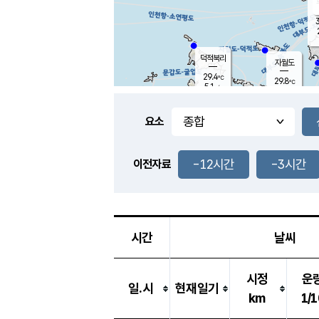
3
덕적북리
자월도
29.4
℃
29.8
℃
5.1
m/s
1.0
m/s
-
mm
-
mm
요소
풍도
28.5
덕적지도
3.0
m/
-
-12시간
-3시간
mm
이전자료
26.9
℃
대
5.8
m/s
-
mm
30.4
5.8
m
-
mm
시간
날씨
시정
운
일.시
현재일기
km
1/1