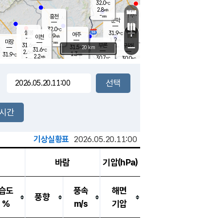
32.0
℃
강림
2.8
m/s
원주
-
흥천
mm
29.5
℃
문막
1.2
m/s
32.9
℃
32.0
-
℃
mm
+
3
설봉
m/s
31.9
℃
여주
0.9
m/s
이천
-
mm
1.9
m/s
-
마장
mm
신림
31.6
부론
-
귀래
−
℃
mm
31.5
20 km
℃
31.6
℃
2.6
m/s
1.3
31.9
m/s
℃
29.3
2.2
m/s
℃
-
30.7
30.0
mm
℃
-
℃
mm
2.8
m/s
-
2.2
mm
m/s
0.7
2.6
m/s
m/s
-
mm
-
백운
mm
-
-
mm
mm
백암
장호원
31.8
℃
2.0
m/s
30.0
℃
31.2
엄정
℃
-
mm
2.9
m/s
3.1
m/s
노은
-
mm
-
31.4
mm
℃
개
2시간
3.6
m/s
30.5
℃
-
mm
9
1.7
℃
m/s
-
m/s
mm
m
기상실황표
2026.05.20.11:00
바람
기압(hPa)
습도
풍속
해면
풍향
%
m/s
기압