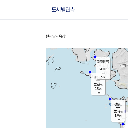
도시별관측
현재날씨
육상
홈
교동도(음)
31.0
℃
-
m/s
-
mm
볼음도
대연평
30.6
℃
2.5
m/s
31.0
℃
-
mm
2.8
m/s
-
mm
장봉도
32.4
℃
1.9
m/s
-
mm