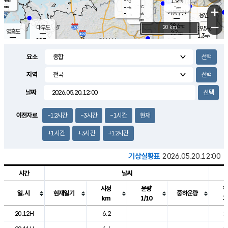
-
1.9
m/s
℃
-
-
-
mm
-
℃
mm
+
m/s
기흥구갈
-
-
m/s
mm
용인
-
mm
−
28.6
℃
대부도
20 km
29.5
℃
영흥도
2.7
m/s
1.3
m/s
-
mm
29.7
-
℃
mm
30.5
℃
오산
4.5
m/s
6.4
m/s
-
mm
요소
-
mm
향남
28.7
℃
2.8
m/s
30.1
-
지역
℃
운평
mm
송탄
2.5
℃
m/s
-
s
mm
29.2
보
℃
날짜
29.7
℃
3.6
m/s
산
1.7
m/s
-
27.
mm
-
mm
1.1
℃
이전자료
-12시간
-3시간
-1시간
현재
-
m
/s
+1시간
+3시간
+12시간
기상실황표
2026.05.20.12:00
시간
날씨
시정
운량
일.시
현재일기
중하운량
km
1/10
도시별 기상실황표로 지점, 날씨, 기온, 강수, 바람, 기압등을 안내한 표입
20.12H
6.2
1