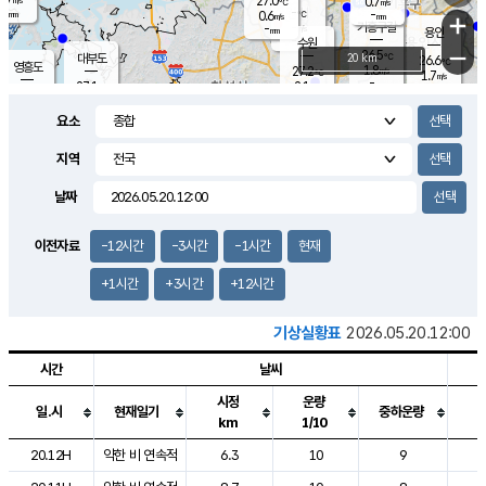
27.0
0.7
m/s
℃
-
-
-
mm
0.6
℃
mm
+
m/s
기흥구갈
-
-
m/s
mm
용인
-
수원
mm
−
26.5
℃
대부도
20 km
26.6
℃
영흥도
1.8
27.2
m/s
℃
1.7
m/s
-
mm
2.1
27.1
m/s
-
℃
mm
28.1
℃
-
오산
4.2
mm
m/s
5.8
m/s
-
mm
요소
-
mm
향남
26.9
℃
2.7
m/s
27.8
-
지역
℃
운평
mm
송탄
1.4
℃
m/s
-
s
mm
25.6
보
℃
날짜
26.8
℃
1.9
m/s
산
0.5
m/s
-
24.
mm
-
mm
0.9
℃
이전자료
-12시간
-3시간
-1시간
현재
-
m
/s
+1시간
+3시간
+12시간
기상실황표
2026.05.20.12:00
시간
날씨
시정
운량
일.시
현재일기
중하운량
km
1/10
도시별 기상실황표로 지점, 날씨, 기온, 강수, 바람, 기압등을 안내한 표입
20.12H
약한 비 연속적
6.3
10
9
1