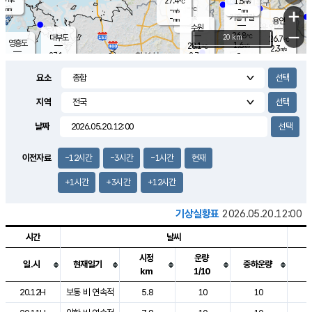
27.4
1.5
m/s
℃
-
-
-
mm
-
℃
mm
+
m/s
기흥구갈
-
-
m/s
mm
용인
-
수원
mm
−
26.8
℃
대부도
20 km
26.7
℃
영흥도
1.6
28.1
m/s
℃
2.3
m/s
-
mm
2.7
27.1
m/s
-
℃
mm
28.4
℃
-
오산
3.6
mm
m/s
5.8
m/s
-
mm
요소
-
mm
향남
26.8
℃
2.1
m/s
28.1
-
지역
℃
운평
mm
송탄
-
℃
m/s
-
s
mm
26.2
보
℃
날짜
27.0
℃
3.0
m/s
산
0.8
m/s
-
24.
mm
-
mm
0.7
℃
이전자료
-12시간
-3시간
-1시간
현재
-
m
/s
+1시간
+3시간
+12시간
기상실황표
2026.05.20.12:00
시간
날씨
시정
운량
일.시
현재일기
중하운량
km
1/10
도시별 기상실황표로 지점, 날씨, 기온, 강수, 바람, 기압등을 안내한 표입
20.12H
보통 비 연속적
5.8
10
10
1