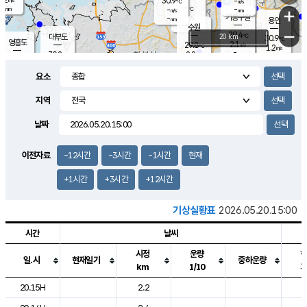
30.9
-
m/s
℃
-
-
-
mm
-
℃
mm
+
m/s
기흥구갈
-
-
m/s
mm
용인
-
수원
mm
−
29.4
℃
대부도
20 km
30.9
℃
영흥도
2.1
29.8
m/s
℃
1.2
m/s
-
mm
2.8
30.2
m/s
-
℃
mm
30.8
℃
-
오산
3.6
mm
m/s
4.1
m/s
-
mm
요소
-
mm
향남
29.9
℃
2.0
m/s
-
-
지역
℃
운평
mm
송탄
-
℃
m/s
-
s
mm
29.5
보
℃
날짜
29.5
℃
2.8
m/s
산
1.3
m/s
-
27.
mm
-
mm
1.0
℃
이전자료
-12시간
-3시간
-1시간
현재
-
m
/s
+1시간
+3시간
+12시간
기상실황표
2026.05.20.15:00
시간
날씨
시정
운량
일.시
현재일기
중하운량
km
1/10
도시별 기상실황표로 지점, 날씨, 기온, 강수, 바람, 기압등을 안내한 표입
20.15H
2.2
1