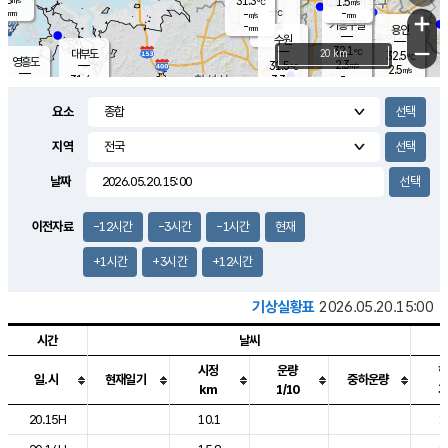
31.3
1.5
m/s
℃
-
-
-
mm
-
℃
mm
+
m/s
기흥구갈
-
-
m/s
mm
용인
-
수원
mm
−
32.1
℃
대부도
20 km
32.5
℃
영흥도
2.3
31.5
m/s
℃
2.5
m/s
-
mm
3.3
31.4
m/s
-
℃
mm
31.3
℃
-
오산
3.9
mm
m/s
4.9
m/s
-
mm
요소
-
mm
향남
31.2
℃
2.8
m/s
31.9
-
지역
℃
운평
mm
송탄
2.4
℃
m/s
-
s
mm
31.2
보
℃
날짜
32.8
℃
3.8
m/s
산
1.3
m/s
-
31.
mm
-
mm
1.2
℃
이전자료
-12시간
-3시간
-1시간
현재
-
m
/s
+1시간
+3시간
+12시간
기상실황표
2026.05.20.15:00
시간
날씨
시정
운량
일.시
현재일기
중하운량
km
1/10
도시별 기상실황표로 지점, 날씨, 기온, 강수, 바람, 기압등을 안내한 표입
20.15H
10.1
1