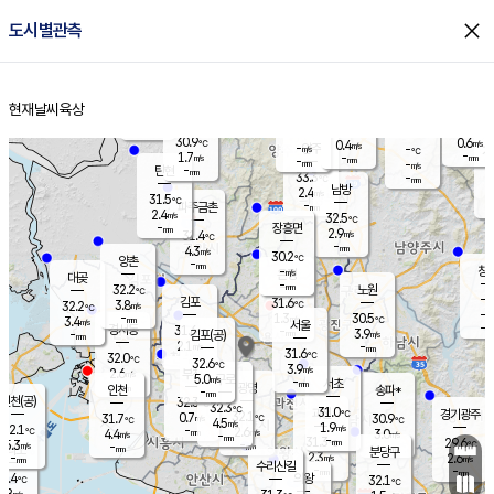
close
도시별관측
장남
판문점
30.8
℃
2.7
m/s
화현
31.3
동두천
℃
남면
-
현재날씨
육상
mm
파주
3.1
홈
m/s
포천
31.4
-
30.9
℃
mm
℃
30.5
℃
30.9
0.6
0.4
m/s
℃
m/s
-
양주
-
m/s
가
℃
-
1.7
-
mm
m/s
mm
-
mm
-
m/s
-
탄현
mm
33.3
-
3
℃
mm
남방
2.4
m/s
1
31.5
℃
-
파주금촌
mm
2.4
m/s
32.5
℃
-
장흥면
mm
2.9
m/s
31.4
℃
-
mm
4.3
m/s
30.2
℃
양촌
-
mm
창
-
m/s
은평
대곶
-
mm
32.2
노원
℃
-
김포
31.6
3.8
℃
32.2
m/s
℃
-
m/
-
1.3
30.5
m/s
mm
3.4
℃
m/s
서울
-
경서동
31.6
m
-
3.9
℃
mm
-
김포(공)
m/s
mm
2.1
-
m/s
mm
31.6
℃
32.0
-
℃
mm
32.6
℃
3.9
m/s
2.6
부천
m/s
5.0
구로
m/s
-
서초
mm
-
광명
mm
인천
송파*
-
mm
인천(공)
32.3
℃
32.3
℃
31.0
과천
경기광주
℃
32.1
0.7
31.7
30.9
m/s
℃
℃
℃
4.5
m/s
1.9
m/s
32.1
-
2.6
℃
mm
4.4
m/s
3.0
m/s
-
m/s
mm
-
31.3
29.6
mm
5.3
-
℃
℃
m/s
-
-
mm
무의도
mm
mm
분당구
2.3
-
2.6
m/s
m/s
mm
수리산길
-
-
mm
mm
0.4
의왕
32.1
℃
℃
2.8
m/s