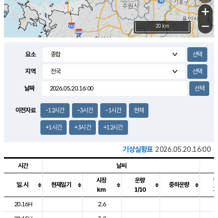
+
−
20 km
요소
지역
날짜
이전자료
-12시간
-3시간
-1시간
현재
+1시간
+3시간
+12시간
기상실황표
2026.05.20.16:00
시간
날씨
시정
운량
일.시
현재일기
중하운량
km
1/10
도시별 기상실황표로 지점, 날씨, 기온, 강수, 바람, 기압등을 안내한 표입
20.16H
2.6
1