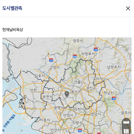
close
도시별관측
현재날씨
육상
홈