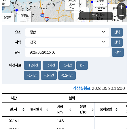
34.2
1.4
m/s
℃
-
-
-
mm
0.5
℃
mm
+
m/s
기흥구갈
-
-
m/s
mm
용인
-
수원
mm
−
34.8
℃
대부도
20 km
33.6
℃
영흥도
1.1
33.6
m/s
℃
2.0
m/s
-
mm
1.5
33.3
m/s
-
℃
mm
31.6
℃
-
오산
2.3
mm
m/s
2.2
m/s
-
mm
요소
-
mm
향남
32.8
℃
1.4
m/s
32.8
-
지역
℃
운평
mm
송탄
1.5
℃
m/s
-
s
mm
32.7
보
℃
날짜
33.5
℃
2.0
m/s
산
2.3
m/s
-
30.
mm
-
mm
1.0
℃
이전자료
-12시간
-3시간
-1시간
현재
-
m
/s
+1시간
+3시간
+12시간
기상실황표
2026.05.20.16:00
시간
날씨
시정
운량
일.시
현재일기
중하운량
km
1/10
도시별 기상실황표로 지점, 날씨, 기온, 강수, 바람, 기압등을 안내한 표입
20.16H
14.3
1