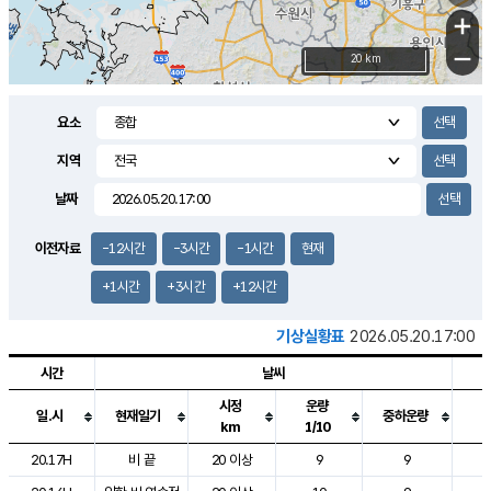
+
−
20 km
요소
지역
날짜
이전자료
-12시간
-3시간
-1시간
현재
+1시간
+3시간
+12시간
기상실황표
2026.05.20.17:00
시간
날씨
시정
운량
일.시
현재일기
중하운량
km
1/10
도시별 기상실황표로 지점, 날씨, 기온, 강수, 바람, 기압등을 안내한 표입
20.17H
비 끝
20 이상
9
9
2