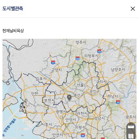
close
도시별관측
현재날씨
육상
홈