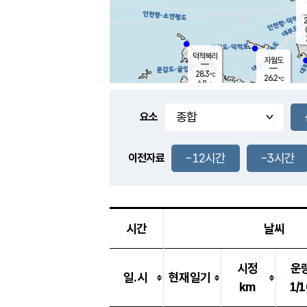
2
덕적북리
자월도
28.3
℃
26.2
℃
4.8
m/s
1.1
m/s
-
mm
3.5
mm
요소
풍도
26.5
덕적지도
1.7
m/
0.5
-12시간
-3시간
m
이전자료
25.4
℃
대
4.6
m/s
-
mm
28.1
6.4
m
-
mm
시간
날씨
시정
운
일.시
현재일기
km
1/1