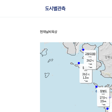
도시별관측
현재날씨
육상
홈
교동도(음)
26.2
℃
-
m/s
-
mm
볼음도
대연평
26.1
℃
1.3
m/s
28.8
℃
-
mm
1.5
m/s
-
mm
장봉도
27.5
℃
2.5
m/s
-
mm