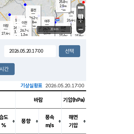
25.8
℃
강림
2.9
m/s
원주
-
흥천
mm
24.2
℃
문막
1.8
m/s
27.2
℃
26.2
-
℃
mm
+
3.4
설봉
m/s
26.4
℃
여주
1.8
m/s
이천
-
mm
3.4
m/s
-
마장
mm
신림
26.9
부론
-
귀래
−
℃
mm
26.7
20 km
℃
26.7
℃
3.7
m/s
0.9
27.4
m/s
℃
24.1
1.3
m/s
℃
-
23.6
23.8
mm
℃
-
℃
mm
3.2
m/s
-
0.7
mm
m/s
0.0
0.7
m/s
m/s
-
mm
-
백운
mm
7.5
-
mm
mm
백암
장호원
25.5
℃
3.0
m/s
23.5
℃
25.3
엄정
℃
0.5
mm
0.2
m/s
1.2
m/s
노은
9.0
mm
1.5
25.7
mm
℃
개
2시간
2.5
m/s
25.5
℃
15.5
mm
6
4.0
℃
m/s
13.5
m/s
mm
mm
기상실황표
2026.05.20.17:00
바람
기압(hPa)
습도
풍속
해면
풍향
%
m/s
기압