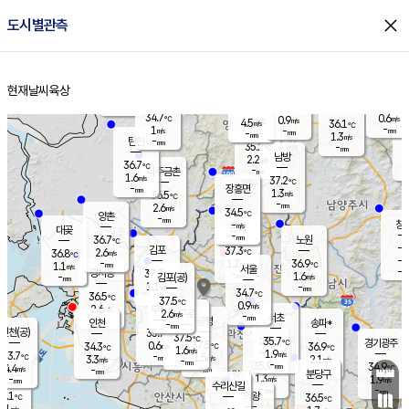
close
도시별관측
장남
판문점
35.3
℃
0.8
m/s
화현
36.9
동두천
℃
남면
-
현재날씨
육상
mm
파주
1.1
홈
m/s
포천
36.5
-
33.9
℃
mm
℃
33.3
℃
34.7
0.6
0.9
m/s
℃
m/s
4.5
양주
36.1
m/s
가
℃
-
1
-
mm
m/s
mm
-
mm
1.3
m/s
-
탄현
mm
35.2
-
3
℃
mm
남방
2.2
m/s
1
36.7
℃
-
파주금촌
mm
1.6
m/s
37.2
℃
-
장흥면
mm
1.3
m/s
36.5
℃
-
mm
2.6
m/s
34.5
℃
양촌
-
mm
창
-
m/s
은평
대곶
-
mm
36.7
노원
℃
-
김포
37.3
2.6
℃
36.8
m/s
℃
-
m/
-
1.2
36.9
m/s
mm
1.1
℃
m/s
서울
-
경서동
37.7
m
-
1.6
℃
mm
-
김포(공)
m/s
mm
1.1
-
m/s
mm
34.7
℃
36.5
-
℃
mm
37.5
℃
0.9
m/s
2.6
부천
m/s
2.6
구로
m/s
-
서초
mm
-
광명
mm
인천
송파*
-
mm
인천(공)
35.7
℃
37.5
℃
35.7
과천
경기광주
℃
37.5
0.6
34.3
36.9
m/s
℃
℃
℃
1.6
m/s
1.9
m/s
33.7
-
1.5
℃
mm
3.3
m/s
2.1
m/s
-
m/s
mm
-
35.9
34.9
mm
4.4
-
℃
℃
m/s
-
-
mm
무의도
mm
mm
분당구
1.3
-
1.9
m/s
m/s
mm
수리산길
-
-
mm
mm
4.1
의왕
36.5
℃
℃
2.1
m/s