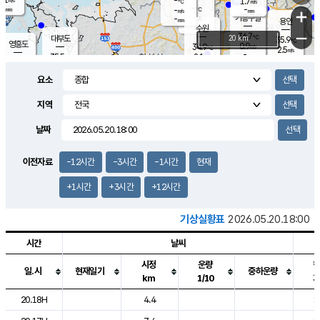
-
1.7
m/s
℃
-
-
-
mm
-
℃
mm
+
m/s
기흥구갈
-
-
m/s
mm
용인
-
수원
mm
−
36.7
℃
대부도
20 km
35.9
℃
영흥도
0.9
34.9
m/s
℃
2.5
m/s
-
mm
2.1
35.5
m/s
-
℃
mm
32.0
℃
-
오산
1.8
mm
m/s
1.1
m/s
-
mm
요소
-
mm
향남
36.0
℃
1.6
m/s
-
-
지역
℃
운평
mm
송탄
-
℃
m/s
-
s
mm
34.7
보
℃
날짜
36.5
℃
1.7
m/s
산
2.0
m/s
-
33.
mm
-
mm
0.9
℃
이전자료
-12시간
-3시간
-1시간
현재
-
m
/s
+1시간
+3시간
+12시간
기상실황표
2026.05.20.18:00
시간
날씨
시정
운량
일.시
현재일기
중하운량
km
1/10
도시별 기상실황표로 지점, 날씨, 기온, 강수, 바람, 기압등을 안내한 표입
20.18H
4.4
1