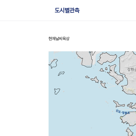
도시별관측
현재날씨
육상
홈