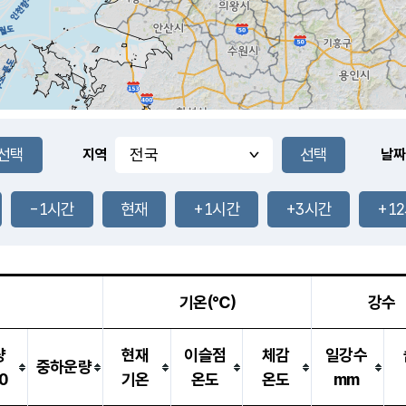
지역
날짜
-1시간
현재
+1시간
+3시간
+1
기온(℃)
강수
량
현재
이슬점
체감
일강수
중하운량
0
기온
온도
온도
mm