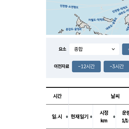
요소
-12시간
-3시간
이전자료
시간
날씨
시정
운
일.시
현재일기
km
1/1