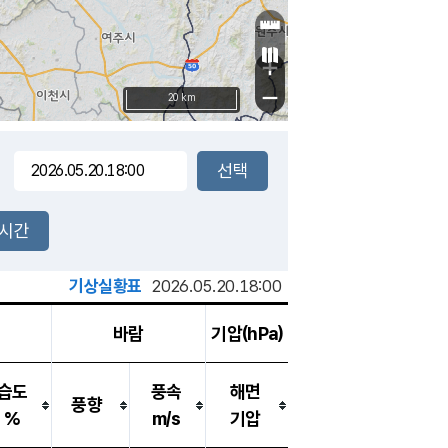
+
−
20 km
2시간
기상실황표
2026.05.20.18:00
바람
기압(hPa)
습도
풍속
해면
풍향
%
m/s
기압