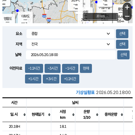
30.9
-
m/s
℃
-
-
-
mm
-
℃
mm
+
m/s
기흥구갈
-
-
m/s
mm
용인
-
수원
mm
−
29.8
℃
대부도
20 km
28.6
℃
영흥도
0.4
29.7
m/s
℃
0.5
m/s
-
mm
1.4
28.3
m/s
-
℃
mm
29.5
℃
-
오산
1.4
mm
m/s
1.0
m/s
-
mm
요소
-
mm
향남
27.0
℃
0.0
m/s
31.1
-
지역
℃
운평
mm
송탄
0.0
℃
m/s
-
s
mm
27.3
보
℃
날짜
-
℃
0.0
m/s
산
-
m/s
-
24.
mm
-
mm
0.0
℃
이전자료
-12시간
-3시간
-1시간
현재
-
m
/s
+1시간
+3시간
+12시간
기상실황표
2026.05.20.18:00
시간
날씨
시정
운량
일.시
현재일기
중하운량
km
1/10
도시별 기상실황표로 지점, 날씨, 기온, 강수, 바람, 기압등을 안내한 표입
20.18H
18.1
1