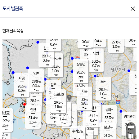
close
도시별관측
장남
판문점
26.9
℃
1.5
m/s
화현
25.6
동두천
℃
남면
-
현재날씨
육상
mm
파주
0.3
홈
m/s
포천
26.3
-
27.7
℃
mm
℃
27.5
℃
26.8
0.0
0.4
m/s
℃
m/s
0.0
양주
27.8
m/s
가
℃
-
0.9
-
mm
m/s
mm
-
mm
1.0
m/s
-
탄현
mm
28.5
-
2
℃
mm
남방
0.9
m/s
0
28.7
℃
-
파주금촌
mm
0.3
m/s
30.2
℃
-
장흥면
mm
0.7
m/s
28.8
℃
-
mm
1.0
m/s
28.2
℃
양촌
-
mm
창
-
m/s
은평
대곶
-
mm
29.8
노원
℃
-
김포
27.0
0.0
℃
28.6
m/s
℃
-
m/
-
0.2
28.2
m/s
mm
0.0
℃
m/s
서울
-
경서동
30.2
m
-
1.0
℃
mm
-
김포(공)
m/s
mm
0.1
-
m/s
mm
32
℃
28.7
-
℃
mm
29.8
℃
0.8
m/s
0.0
부천
m/s
1.5
구로
m/s
-
서초
mm
-
광명
mm
인천
송파*
-
mm
인천(공)
32.1
℃
31.9
℃
31.1
과천
경기광주
℃
33.0
0.4
31.4
33.3
m/s
℃
℃
℃
1.4
m/s
0.9
m/s
29.7
-
0.9
℃
mm
1.5
m/s
0.3
m/s
-
m/s
mm
-
27.8
26.6
mm
0.6
-
℃
℃
m/s
-
-
mm
무의도
mm
mm
분당구
0.4
-
1.8
m/s
m/s
mm
수리산길
-
-
mm
mm
9.1
의왕
31.2
℃
℃
0.3
m/s