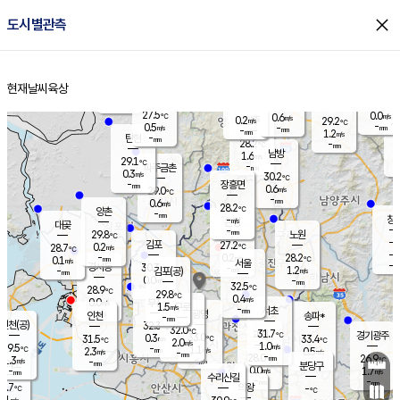
close
도시별관측
장남
판문점
27.3
℃
1.0
m/s
화현
25.8
동두천
℃
남면
-
현재날씨
육상
mm
파주
0.4
홈
m/s
포천
26.2
-
28.7
℃
mm
℃
28.2
℃
27.5
0.0
0.6
m/s
℃
m/s
0.2
양주
29.2
m/s
가
℃
-
0.5
-
mm
m/s
mm
-
mm
1.2
m/s
-
탄현
mm
28.2
-
2
℃
mm
남방
1.6
m/s
0
29.1
℃
-
파주금촌
mm
0.3
m/s
30.2
℃
-
장흥면
mm
0.6
m/s
29.0
℃
-
mm
0.6
m/s
28.2
℃
양촌
-
mm
창
-
m/s
은평
대곶
-
mm
29.8
노원
℃
-
김포
27.2
0.2
℃
28.7
m/s
℃
-
m/
-
0.2
28.2
m/s
mm
0.1
℃
m/s
서울
-
경서동
30.3
m
-
1.2
℃
mm
-
김포(공)
m/s
mm
0.0
-
m/s
mm
32.5
℃
28.9
-
℃
mm
29.8
℃
0.4
m/s
0.0
부천
m/s
1.5
구로
m/s
-
서초
mm
-
광명
mm
인천
송파*
-
mm
인천(공)
32.3
℃
32.0
℃
31.7
과천
경기광주
℃
33.0
0.3
31.5
33.4
m/s
℃
℃
℃
2.0
m/s
1.0
m/s
29.5
-
1.1
℃
mm
2.3
m/s
0.5
m/s
-
m/s
mm
-
28.0
26.9
mm
1.3
-
℃
℃
m/s
-
-
mm
무의도
mm
mm
분당구
0.0
-
1.7
m/s
m/s
mm
수리산길
-
-
mm
mm
8.7
의왕
-
℃
℃
0.1
m/s