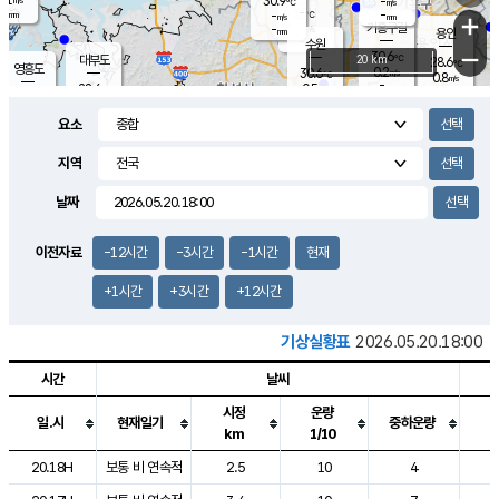
30.9
-
m/s
℃
-
-
-
mm
-
℃
mm
+
m/s
기흥구갈
-
-
m/s
mm
용인
-
수원
mm
−
30.6
℃
대부도
20 km
28.6
℃
영흥도
0.2
30.6
m/s
℃
0.8
m/s
-
mm
0.5
28.6
m/s
-
℃
mm
29.2
℃
-
오산
1.6
mm
m/s
1.3
m/s
-
mm
요소
-
mm
향남
27.3
℃
0.1
m/s
31.8
-
지역
℃
운평
mm
송탄
0.0
℃
m/s
-
s
mm
27.7
보
℃
날짜
31.5
℃
0.0
m/s
산
0.0
m/s
-
24.
mm
-
mm
0.0
℃
이전자료
-12시간
-3시간
-1시간
현재
-
m
/s
+1시간
+3시간
+12시간
기상실황표
2026.05.20.18:00
시간
날씨
시정
운량
일.시
현재일기
중하운량
km
1/10
도시별 기상실황표로 지점, 날씨, 기온, 강수, 바람, 기압등을 안내한 표입
20.18H
보통 비 연속적
2.5
10
4
1