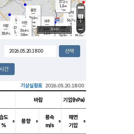
37.1
℃
강림
1.3
m/s
원주
-
흥천
mm
34.2
℃
문막
1.0
m/s
37
℃
36.6
-
℃
mm
+
2.2
설봉
m/s
36.7
℃
여주
-
m/s
이천
-
mm
2.0
m/s
-
마장
mm
신림
37.1
부론
-
귀래
−
℃
mm
36.5
20 km
℃
36.4
℃
1.6
m/s
1.2
38.9
m/s
℃
35.0
0.8
m/s
℃
-
34.9
35.0
mm
℃
-
℃
mm
1.5
m/s
-
2.3
mm
m/s
0.7
1.5
m/s
m/s
-
mm
-
백운
mm
-
-
mm
mm
백암
장호원
36.4
℃
1.2
m/s
36.0
℃
36.1
엄정
℃
-
mm
1.0
m/s
2.1
m/s
노은
-
mm
-
36.7
mm
℃
개
2시간
1.4
m/s
34.8
℃
-
mm
1.8
℃
m/s
-
/s
mm
m
기상실황표
2026.05.20.18:00
바람
기압(hPa)
습도
풍속
해면
풍향
%
m/s
기압