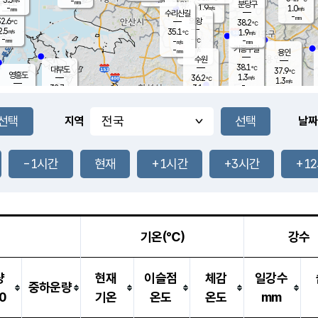
-
-
mm
무의도
mm
mm
분당구
1.9
-
1.0
m/s
m/s
mm
수리산길
-
-
mm
mm
2.6
의왕
38.2
℃
℃
2.5
35.1
m/s
1.9
m/s
℃
-
-
-
mm
-
℃
mm
m/s
기흥구갈
-
-
m/s
mm
용인
-
수원
mm
38.1
℃
대부도
37.9
℃
영흥도
1.3
36.2
m/s
℃
1.3
m/s
-
mm
3.1
32.7
m/s
-
℃
mm
34.3
℃
-
오산
2.7
mm
m/s
3.0
m/s
-
mm
-
mm
향남
36.0
℃
지역
날짜
1.0
m/s
36.6
-
℃
운평
mm
송탄
2.6
℃
m/s
-
s
mm
33.8
보
℃
38.0
-1시간
현재
+1시간
+3시간
+1
℃
4.2
m/s
산
1.1
m/s
-
-
mm
-
mm
-
m
℃
-
m
/s
기온(℃)
강수
량
현재
이슬점
체감
일강수
중하운량
0
기온
온도
온도
mm