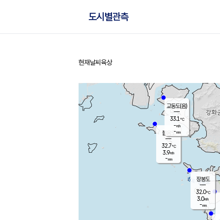
도시별관측
현재날씨
육상
홈
교동도(음)
33.1
℃
-
m/s
-
mm
볼음도
대연평
32.7
℃
3.9
m/s
33.1
℃
-
mm
2.4
m/s
-
mm
장봉도
32.0
℃
3.0
m/s
-
mm