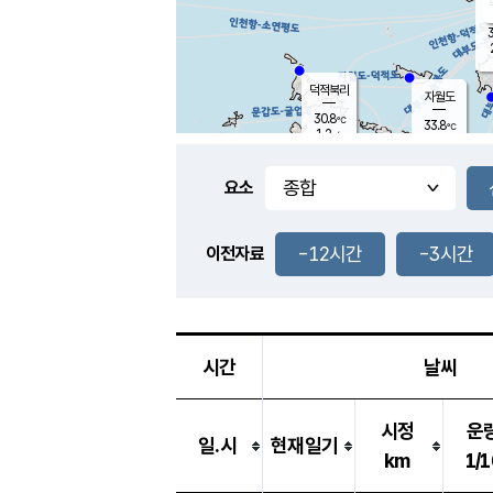
3
덕적북리
자월도
30.8
℃
33.8
℃
1.2
m/s
1.9
m/s
-
mm
-
mm
요소
풍도
30.0
덕적지도
2.5
m/
-
-12시간
-3시간
mm
이전자료
29.2
℃
대
4.0
m/s
-
mm
30.7
2.2
m
-
mm
시간
날씨
시정
운
일.시
현재일기
km
1/1