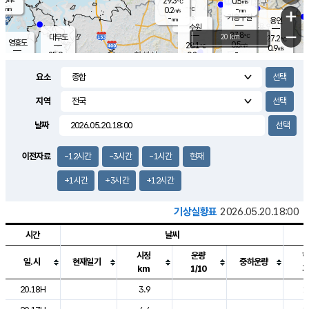
29.3
0.5
m/s
℃
-
-
-
mm
0.2
℃
mm
+
m/s
기흥구갈
-
-
m/s
mm
용인
-
수원
mm
−
27.8
℃
대부도
20 km
27.2
℃
영흥도
0.5
28.1
m/s
℃
0.9
m/s
-
mm
0.8
25.9
m/s
-
℃
mm
27.3
℃
-
오산
0.9
mm
m/s
0.5
m/s
-
mm
요소
-
mm
향남
25.5
℃
0.0
m/s
28.7
-
지역
℃
운평
mm
송탄
0.2
℃
m/s
-
s
mm
26.6
보
℃
날짜
29.3
℃
0.5
m/s
산
1.1
m/s
-
23.
mm
-
mm
0.0
℃
이전자료
-12시간
-3시간
-1시간
현재
-
m
/s
+1시간
+3시간
+12시간
기상실황표
2026.05.20.18:00
시간
날씨
시정
운량
일.시
현재일기
중하운량
km
1/10
도시별 기상실황표로 지점, 날씨, 기온, 강수, 바람, 기압등을 안내한 표입
20.18H
3.9
1