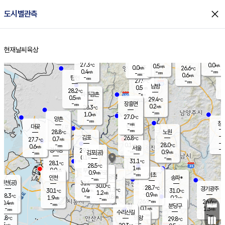
close
도시별관측
장남
판문점
26.9
℃
1.1
m/s
화현
26.3
동두천
℃
남면
-
현재날씨
육상
mm
파주
0.8
홈
m/s
포천
24.8
-
27.7
℃
mm
℃
27.5
℃
27.3
0.0
0.5
m/s
℃
m/s
0.0
양주
26.6
m/s
가
℃
-
0.4
-
mm
m/s
mm
-
mm
0.6
m/s
-
탄현
mm
27.9
-
2
℃
mm
남방
0.5
m/s
0
28.2
℃
-
파주금촌
mm
0.5
m/s
29.4
℃
-
장흥면
mm
0.2
m/s
28.3
℃
-
mm
1.0
m/s
27.0
℃
양촌
-
mm
창
-
m/s
은평
대곶
-
mm
28.8
노원
℃
-
김포
26.8
0.7
℃
27.7
m/s
℃
-
m/
-
0.1
28.0
m/s
mm
0.6
℃
m/s
서울
-
경서동
29.1
m
-
0.9
℃
mm
-
김포(공)
m/s
mm
0.1
-
m/s
mm
31.1
℃
28.1
-
℃
mm
28.5
℃
1
m/s
0.0
부천
m/s
0.9
구로
m/s
-
서초
mm
-
광명
mm
인천
송파*
-
mm
인천(공)
31.0
℃
30.0
℃
28.7
과천
경기광주
℃
31.3
0.4
30.1
31.0
m/s
℃
℃
℃
1.2
m/s
0.9
m/s
28.3
-
0.8
℃
mm
1.9
m/s
0.2
m/s
-
m/s
mm
-
26.9
26.6
mm
0.4
-
℃
℃
m/s
-
-
mm
무의도
mm
mm
분당구
0.1
-
1.3
m/s
m/s
mm
수리산길
-
-
mm
mm
7.8
의왕
29.8
℃
℃
0.5
m/s