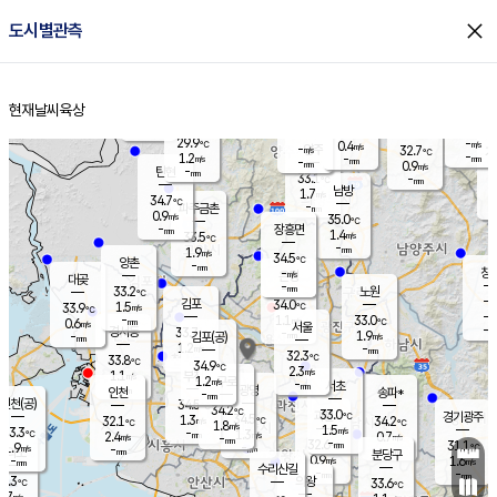
close
도시별관측
장남
판문점
31.1
℃
0.8
m/s
화현
32.5
동두천
℃
남면
-
현재날씨
육상
mm
파주
1.0
홈
m/s
포천
-
-
31.4
℃
mm
℃
32.9
℃
29.9
-
0.4
m/s
℃
m/s
-
양주
32.7
m/s
가
℃
-
1.2
-
mm
m/s
mm
-
mm
0.9
m/s
-
탄현
mm
33.1
-
3
℃
mm
남방
1.7
m/s
0
34.7
℃
-
파주금촌
mm
0.9
m/s
35.0
℃
-
장흥면
mm
1.4
m/s
33.5
℃
-
mm
1.9
m/s
34.5
℃
양촌
-
mm
창
-
m/s
은평
대곶
-
mm
33.2
노원
℃
-
김포
34.0
1.5
℃
33.9
m/s
℃
-
m/
-
1.1
33.0
m/s
mm
0.6
℃
m/s
서울
-
경서동
33.7
m
-
1.9
℃
mm
-
김포(공)
m/s
mm
1.2
-
m/s
mm
32.3
℃
33.8
-
℃
mm
34.9
℃
2.3
m/s
1.1
부천
m/s
1.2
구로
m/s
-
서초
mm
-
광명
mm
인천
송파*
-
mm
인천(공)
34.5
℃
34.2
℃
33.0
과천
경기광주
℃
34.5
1.3
32.1
34.2
m/s
℃
℃
℃
1.8
m/s
1.5
m/s
33.3
-
1.3
℃
mm
2.4
m/s
0.7
m/s
-
m/s
mm
-
32.6
31.1
mm
1.9
-
℃
℃
m/s
-
-
mm
무의도
mm
mm
분당구
0.9
-
1.6
m/s
m/s
mm
수리산길
-
-
mm
mm
2.3
의왕
33.6
℃
℃
1.7
m/s