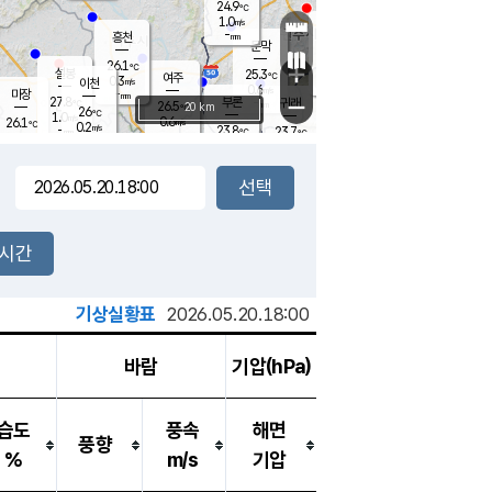
24.9
℃
강림
1.0
m/s
원주
-
흥천
mm
23.1
℃
문막
0.1
m/s
27.6
℃
26.1
-
℃
mm
+
1.4
설봉
m/s
25.3
℃
여주
0.3
m/s
이천
-
mm
0.6
m/s
-
마장
mm
신림
27.8
부론
-
귀래
−
℃
mm
26.5
20 km
℃
26
℃
1.0
m/s
0.6
26.1
m/s
℃
22.9
0.2
m/s
℃
-
23.8
23.7
mm
℃
-
℃
mm
0.9
m/s
-
0.1
mm
m/s
-
0.0
m/s
m/s
-
mm
-
백운
mm
-
-
mm
mm
백암
장호원
23.1
℃
0.0
m/s
23.6
℃
25.2
엄정
℃
-
mm
0.0
m/s
0.4
m/s
노은
-
mm
-
24.4
mm
℃
개
2시간
0.1
m/s
24.1
℃
-
mm
0.0
℃
m/s
-
/s
mm
m
기상실황표
2026.05.20.18:00
바람
기압(hPa)
습도
풍속
해면
풍향
%
m/s
기압