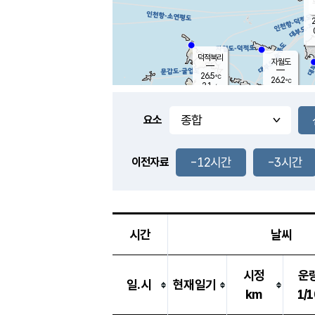
2
덕적북리
자월도
26.5
℃
26.2
℃
2.1
m/s
0.0
m/s
-
mm
-
mm
요소
풍도
28.0
덕적지도
0.4
m/
-
-12시간
-3시간
mm
이전자료
26.1
℃
대
0.3
m/s
-
mm
25.4
0.0
m
-
mm
시간
날씨
시정
운
일.시
현재일기
km
1/1