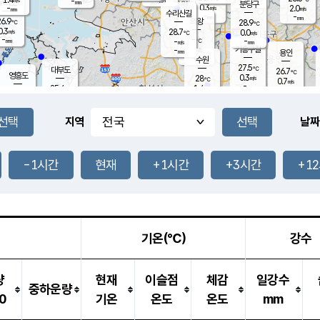
-
-
mm
무의도
mm
mm
분당구
0.3
-
2.0
m/s
m/s
mm
수리산길
-
-
mm
mm
6.9
의왕
28.9
℃
℃
0.3
28.7
m/s
0.0
m/s
℃
-
-
-
mm
-
℃
mm
m/s
기흥구갈
-
-
m/s
mm
용인
-
수원
mm
27.5
℃
대부도
26.7
℃
영흥도
0.3
28
m/s
℃
0.7
m/s
-
mm
1.4
25.4
m/s
-
℃
mm
27.1
℃
-
오산
0.5
mm
m/s
0.7
m/s
-
mm
-
mm
향남
25.4
℃
지역
날짜
0.0
m/s
28.5
-
℃
운평
mm
송탄
0.0
℃
m/s
-
s
mm
26.1
보
℃
27.9
-1시간
현재
+1시간
+3시간
+1
℃
0.8
m/s
산
0.4
m/s
-
-
mm
-
mm
-
m
℃
-
m
/s
기온(℃)
강수
량
현재
이슬점
체감
일강수
중하운량
0
기온
온도
온도
mm