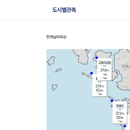
도시별관측
현재날씨
육상
홈
교동도(음)
27.6
℃
-
m/s
-
mm
볼음도
대연평
27.5
℃
0.1
m/s
28.3
℃
-
mm
0.4
m/s
-
mm
장봉도
27.2
℃
0.2
m/s
-
mm