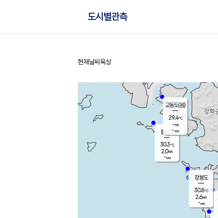
도시별관측
현재날씨
육상
홈
교동도(음)
29.4
℃
-
m/s
-
mm
볼음도
대연평
30.3
℃
2.0
m/s
31.8
℃
-
mm
0.8
m/s
-
mm
장봉도
30.8
℃
2.6
m/s
-
mm