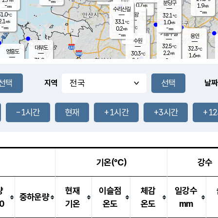
-
-
mm
무의도
mm
mm
분당구
0.7
-
1.9
m/s
m/s
mm
수리산길
-
-
mm
mm
1.0
의왕
32.1
℃
℃
2.1
33.1
m/s
1.0
m/s
℃
-
-
-
mm
0.2
℃
mm
m/s
기흥구갈
-
-
m/s
mm
용인
-
수원
mm
32.5
℃
대부도
32.3
℃
영흥도
2.2
30.3
m/s
℃
1.6
m/s
-
mm
2.6
31.9
m/s
-
℃
mm
31.0
℃
-
오산
2.6
mm
m/s
1.8
m/s
-
mm
-
mm
향남
31.7
℃
지역
날짜
1.0
m/s
32.0
-
℃
운평
mm
송탄
0.7
℃
m/s
-
s
mm
30.7
보
℃
31.3
-1시간
현재
+1시간
+3시간
+1
℃
2.6
m/s
산
2.6
m/s
-
28.
mm
-
mm
1.3
℃
-
m
/s
기온(℃)
강수
량
현재
이슬점
체감
일강수
중하운량
0
기온
온도
온도
mm