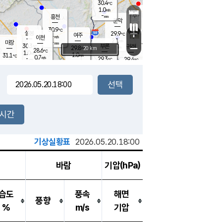
30.4
℃
강림
1.0
m/s
원주
-
흥천
mm
28.6
℃
문막
0.9
m/s
28.4
℃
30.9
-
℃
mm
+
1.2
설봉
m/s
29.9
℃
여주
-
m/s
이천
-
mm
2.1
m/s
-
마장
mm
신림
30.3
부론
-
귀래
−
℃
mm
29.8
20 km
℃
28.6
℃
1.0
m/s
1.0
31.1
m/s
℃
29.1
0.7
m/s
℃
-
29.3
29.4
mm
℃
-
℃
mm
1.4
m/s
-
2.2
mm
m/s
0.7
0.1
m/s
m/s
-
mm
-
백운
mm
-
-
mm
mm
백암
장호원
28.7
℃
0.5
m/s
30.2
℃
31.2
엄정
℃
-
mm
1.4
m/s
0.7
m/s
노은
-
mm
-
30.5
mm
℃
개
2시간
0.3
m/s
29.8
℃
-
mm
8
1.2
℃
m/s
-
m/s
mm
m
기상실황표
2026.05.20.18:00
바람
기압(hPa)
습도
풍속
해면
풍향
%
m/s
기압