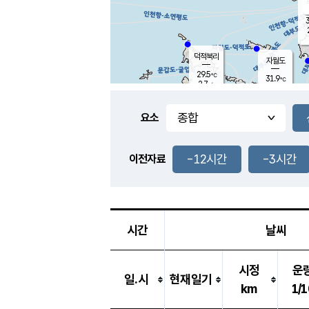
3
덕적북리
자월도
29.5
℃
31.9
℃
2.7
m/s
0.4
m/s
-
mm
-
mm
요소
풍도
28.0
덕적지도
1.7
m/
-
-12시간
-3시간
mm
이전자료
28.5
℃
대
4.0
m/s
-
mm
30.7
0.0
m
-
mm
시간
날씨
시정
운
일.시
현재일기
km
1/1