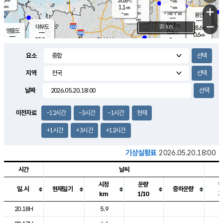
30.8
-
m/s
℃
-
-
-
mm
1.1
℃
mm
+
m/s
기흥구갈
-
-
m/s
mm
용인
-
mm
−
30.3
℃
대부도
20 km
28.6
℃
영흥도
0.4
m/s
0.6
m/s
-
mm
28.8
-
℃
mm
28.5
℃
오산
1.8
m/s
0.7
m/s
-
mm
요소
-
mm
향남
27.3
℃
0.2
m/s
31.8
-
지역
℃
운평
mm
송탄
0.0
℃
m/s
-
s
mm
27.8
보
℃
날짜
31.3
℃
0.1
m/s
산
0.4
m/s
-
24.
mm
-
mm
0.0
℃
이전자료
-12시간
-3시간
-1시간
현재
-
m
/s
+1시간
+3시간
+12시간
기상실황표
2026.05.20.18:00
시간
날씨
시정
운량
일.시
현재일기
중하운량
km
1/10
도시별 기상실황표로 지점, 날씨, 기온, 강수, 바람, 기압등을 안내한 표입
20.18H
5.9
1