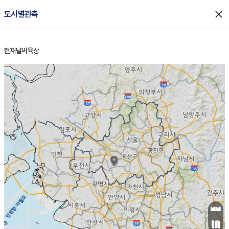
close
도시별관측
현재날씨
육상
홈