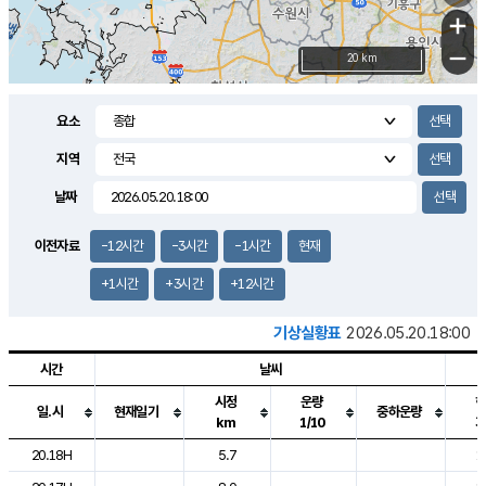
+
−
20 km
요소
지역
날짜
이전자료
-12시간
-3시간
-1시간
현재
+1시간
+3시간
+12시간
기상실황표
2026.05.20.18:00
시간
날씨
시정
운량
일.시
현재일기
중하운량
km
1/10
도시별 기상실황표로 지점, 날씨, 기온, 강수, 바람, 기압등을 안내한 표입
20.18H
5.7
1