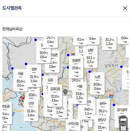
close
도시별관측
장남
판문점
29.5
℃
0.1
m/s
화현
27.8
동두천
℃
남면
-
현재날씨
육상
mm
파주
0.1
홈
m/s
포천
28.3
-
30.7
℃
mm
℃
29.6
℃
29.7
0.0
0.4
m/s
℃
m/s
0.1
양주
31.2
m/s
가
℃
-
0.4
-
mm
m/s
mm
-
mm
1.3
m/s
-
탄현
mm
31.5
-
3
℃
mm
남방
1.1
m/s
0
30.9
℃
-
파주금촌
mm
0.5
m/s
33.1
℃
-
장흥면
mm
0.7
m/s
31.4
℃
-
mm
2.8
m/s
29.8
℃
양촌
-
mm
창
-
m/s
은평
대곶
-
mm
31.9
노원
℃
-
김포
29.2
1.0
℃
30.6
m/s
℃
-
m/
-
0.7
30.8
m/s
mm
0.1
℃
m/s
서울
-
경서동
31.8
m
-
0.4
℃
mm
-
김포(공)
m/s
mm
1.3
-
m/s
mm
33.8
℃
30.8
-
℃
mm
32.0
℃
3.2
m/s
0.5
부천
m/s
3.5
구로
m/s
-
서초
mm
-
광명
mm
인천
송파*
-
mm
인천(공)
33.2
℃
34.2
℃
34.5
과천
경기광주
℃
34.2
0.4
31.8
35.2
m/s
℃
℃
℃
2.6
m/s
1.1
m/s
29.4
-
1.8
℃
mm
2.6
m/s
1.1
m/s
-
m/s
mm
-
30.8
28.6
mm
2.5
-
℃
℃
m/s
-
-
mm
무의도
mm
mm
분당구
1.0
-
1.4
m/s
m/s
mm
수리산길
-
-
mm
mm
0.5
의왕
33.4
℃
℃
1.8
m/s