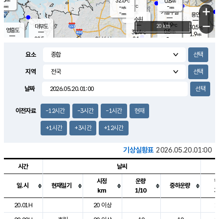
32.6
0.8
m/s
℃
-
-
-
mm
-
℃
mm
+
m/s
기흥구갈
-
-
m/s
mm
용인
-
수원
mm
−
31.9
℃
대부도
20 km
30.5
℃
영흥도
0.5
32.4
m/s
℃
1.9
m/s
-
mm
2.1
28.5
m/s
-
℃
mm
30.5
℃
-
오산
1.4
mm
m/s
3.1
m/s
-
mm
요소
-
mm
향남
28.4
℃
0.5
m/s
33.1
-
지역
℃
운평
mm
송탄
0.5
℃
m/s
-
s
mm
29.8
보
℃
날짜
33.9
℃
1.4
m/s
산
1.3
m/s
-
26.
mm
-
mm
0.0
℃
이전자료
-12시간
-3시간
-1시간
현재
-
m
/s
+1시간
+3시간
+12시간
기상실황표
2026.05.20.01:00
시간
날씨
시정
운량
일.시
현재일기
중하운량
km
1/10
도시별 기상실황표로 지점, 날씨, 기온, 강수, 바람, 기압등을 안내한 표입
20.01H
20 이상
1