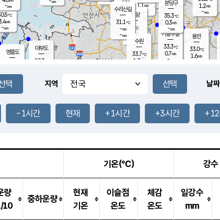
-
-
mm
무의도
mm
mm
분당구
1.1
-
1.2
m/s
m/s
mm
수리산길
-
-
mm
mm
0.5
의왕
35.3
℃
℃
3.4
31.1
m/s
0.3
m/s
℃
-
-
-
mm
-
℃
mm
m/s
기흥구갈
-
-
m/s
mm
용인
-
수원
mm
33.3
℃
대부도
33.0
℃
영흥도
0.7
33.7
m/s
℃
1.6
m/s
-
mm
1.3
29.3
m/s
-
℃
mm
30.9
℃
-
오산
1.2
mm
m/s
3.8
m/s
-
mm
-
mm
향남
30.5
℃
지역
날짜
0.4
m/s
33.8
-
℃
운평
mm
송탄
1.0
℃
m/s
-
s
mm
31.4
보
℃
34.5
-1시간
현재
+1시간
+3시간
+1
℃
0.7
m/s
산
1.6
m/s
-
28.
mm
-
mm
0.5
℃
-
m
/s
기온(℃)
강수
운량
현재
이슬점
체감
일강수
중하운량
1/10
기온
온도
온도
mm