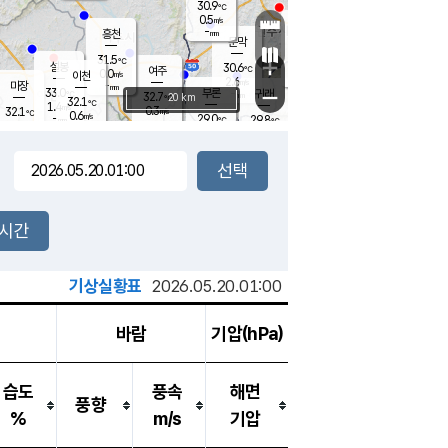
30.9
℃
강림
0.5
m/s
원주
-
흥천
mm
28.8
℃
문막
0.7
m/s
34.9
℃
31.5
-
℃
mm
+
2.4
설봉
m/s
30.6
℃
여주
0.0
m/s
이천
-
mm
2.6
m/s
-
마장
mm
신림
33.0
부론
-
귀래
−
℃
mm
32.7
20 km
℃
32.1
℃
1.4
m/s
0.3
32.1
m/s
℃
27.9
0.6
m/s
℃
-
29.0
29.8
mm
℃
-
℃
mm
1.2
m/s
-
0.4
mm
m/s
0.0
0.1
m/s
m/s
-
mm
-
백운
mm
-
-
mm
mm
백암
장호원
29.6
℃
0.6
m/s
27.8
℃
33.0
엄정
℃
-
mm
0.7
m/s
0.6
m/s
노은
-
mm
-
30.9
mm
℃
개
2시간
0.0
m/s
29.6
℃
-
mm
8
0.7
℃
m/s
-
m/s
mm
m
기상실황표
2026.05.20.01:00
바람
기압(hPa)
습도
풍속
해면
풍향
%
m/s
기압