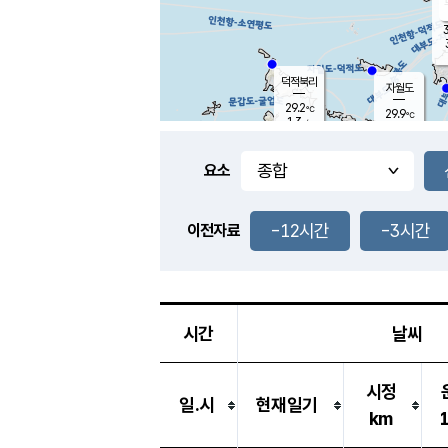
3
덕적북리
자월도
29.2
℃
29.9
℃
1.3
m/s
1.5
m/s
-
mm
-
mm
요소
풍도
27.7
덕적지도
2.7
m/
-
-12시간
-3시간
mm
이전자료
27.7
℃
대
4.6
m/s
-
mm
27.5
2.4
m
-
mm
시간
날씨
시정
일.시
현재일기
km