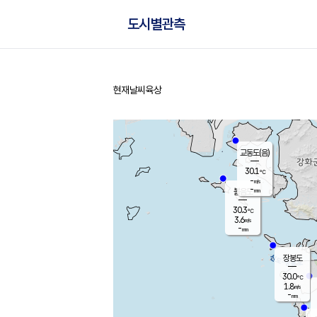
도시별관측
현재날씨
육상
홈
교동도(음)
30.1
℃
-
m/s
-
mm
볼음도
대연평
30.3
℃
3.6
m/s
30.6
℃
-
mm
1.9
m/s
-
mm
장봉도
30.0
℃
1.8
m/s
-
mm