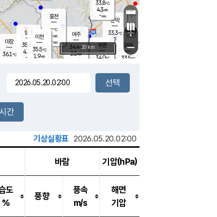
33.8
℃
강림
4.3
m/s
원주
-
흥천
mm
29.4
℃
문막
2.6
m/s
34.1
℃
-
-
℃
mm
+
5.2
설봉
m/s
33.3
℃
여주
-
m/s
이천
-
mm
6.9
m/s
-
마장
mm
신림
35.5
부론
-
귀래
−
℃
mm
34.4
20 km
℃
35.5
℃
4.0
m/s
2.5
36.1
m/s
℃
33.1
1.9
m/s
℃
-
34.0
33.5
mm
℃
-
℃
mm
3.7
m/s
-
2.5
mm
m/s
4.5
3.3
m/s
m/s
-
mm
-
백운
mm
-
-
mm
mm
백암
장호원
33.2
℃
3.0
m/s
34.1
℃
34.9
엄정
℃
-
mm
2.1
m/s
3.6
m/s
노은
-
mm
-
36.0
mm
℃
개
2시간
1.6
m/s
34.8
℃
-
mm
9
2.3
℃
m/s
-
m/s
mm
m
기상실황표
2026.05.20.02:00
바람
기압(hPa)
습도
풍속
해면
풍향
%
m/s
기압