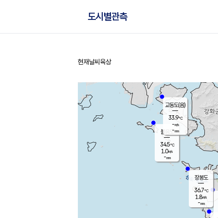
도시별관측
현재날씨
육상
홈
교동도(음)
33.9
℃
-
m/s
-
mm
볼음도
대연평
34.5
℃
1.0
m/s
34.7
℃
-
mm
1.3
m/s
-
mm
장봉도
36.7
℃
1.8
m/s
-
mm