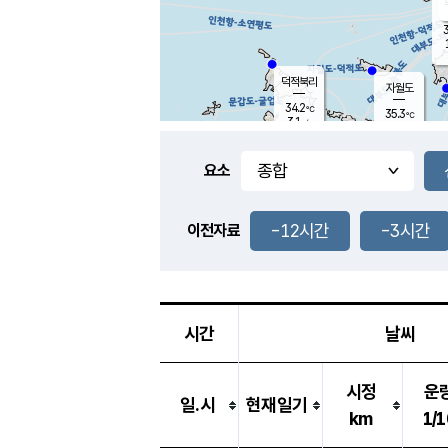
3
덕적북리
자월도
34.2
℃
35.3
℃
3.1
m/s
0.9
m/s
-
mm
-
mm
요소
풍도
32.9
덕적지도
0.8
m/
-
-12시간
-3시간
mm
이전자료
32.3
℃
대
1.4
m/s
-
mm
35.3
2.4
m
-
mm
시간
날씨
시정
운
일.시
현재일기
km
1/1