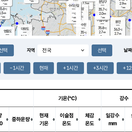
-
-
mm
무의도
mm
mm
분당구
2.3
-
2.9
m/s
m/s
mm
수리산길
-
-
mm
mm
5.6
의왕
35.7
℃
℃
1.5
-
m/s
2.0
m/s
℃
-
-
-
mm
-
℃
mm
m/s
기흥구갈
-
-
m/s
mm
용인
-
수원
mm
35.8
℃
대부도
36.3
℃
영흥도
2.7
35
m/s
℃
2.7
m/s
-
mm
2.9
36.9
m/s
-
℃
mm
33.8
℃
-
오산
2.6
mm
m/s
1.8
m/s
-
mm
-
mm
향남
35.8
℃
지역
날짜
2.8
m/s
36.2
-
℃
운평
mm
송탄
1.6
℃
m/s
-
s
mm
34.8
보
℃
37.5
-1시간
현재
+1시간
+3시간
+1
℃
3.5
m/s
산
1.4
m/s
-
33.
mm
-
mm
2.1
℃
-
m
/s
기온(℃)
강수
량
현재
이슬점
체감
일강수
중하운량
0
기온
온도
온도
mm