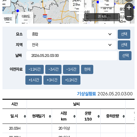
34.4
-
m/s
℃
-
-
-
mm
2.9
℃
mm
+
m/s
기흥구갈
-
-
m/s
mm
용인
-
수원
mm
−
30.4
℃
대부도
20 km
30.2
℃
영흥도
7.3
34.7
m/s
℃
4.5
m/s
-
mm
4.5
35.4
m/s
-
℃
mm
35.6
℃
-
오산
2.0
mm
m/s
2.8
m/s
-
mm
요소
-
mm
향남
29.2
℃
4.8
m/s
29.0
-
지역
℃
운평
mm
송탄
3.3
℃
m/s
-
s
mm
30.6
보
℃
날짜
27.8
℃
6.1
m/s
산
5.6
m/s
-
23.
mm
-
mm
1.0
℃
이전자료
-12시간
-3시간
-1시간
현재
1.0
/s
+1시간
+3시간
+12시간
기상실황표
2026.05.20.03:00
시간
날씨
시정
운량
일.시
현재일기
중하운량
km
1/10
도시별 기상실황표로 지점, 날씨, 기온, 강수, 바람, 기압등을 안내한 표입
20.03H
20 이상
1