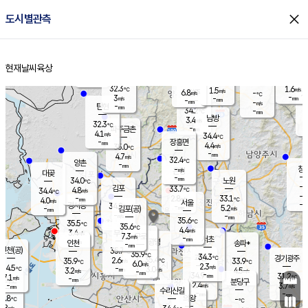
close
도시별관측
장남
판문점
31.7
℃
3.6
m/s
화현
31.8
동두천
℃
남면
-
현재날씨
육상
mm
파주
4.3
홈
m/s
포천
32.8
-
32.9
℃
mm
℃
31.7
℃
32.3
1.6
1.5
m/s
℃
m/s
6.8
양주
-
m/s
가
℃
-
3
-
mm
m/s
mm
-
mm
-
m/s
-
탄현
mm
34.2
-
3
℃
mm
남방
3.4
m/s
3
32.3
℃
-
파주금촌
mm
4.1
m/s
34.4
℃
-
장흥면
mm
4.4
m/s
35.0
℃
-
mm
4.7
m/s
32.4
℃
양촌
-
mm
창
-
m/s
은평
대곶
-
mm
34.0
노원
℃
-
김포
33.7
4.8
℃
34.4
m/s
℃
-
m/
-
2.8
33.1
m/s
mm
4.0
℃
m/s
서울
-
경서동
34.8
m
-
5.2
℃
mm
-
김포(공)
m/s
mm
-
-
m/s
mm
35.6
℃
35.5
-
℃
mm
35.6
℃
4.4
m/s
3.4
부천
m/s
7.3
구로
m/s
-
서초
mm
-
광명
mm
인천
송파*
-
mm
인천(공)
35.7
℃
35.9
℃
34.3
과천
경기광주
℃
35.4
2.6
35.9
33.9
m/s
℃
℃
℃
6.0
m/s
2.3
m/s
34.5
-
3.0
℃
mm
3.2
m/s
4.5
m/s
-
m/s
mm
-
34.9
31.2
mm
7.1
-
℃
℃
m/s
-
-
mm
무의도
mm
mm
분당구
2.4
-
3.7
m/s
m/s
mm
수리산길
-
-
mm
mm
3.8
의왕
-
℃
℃
3.8
m/s