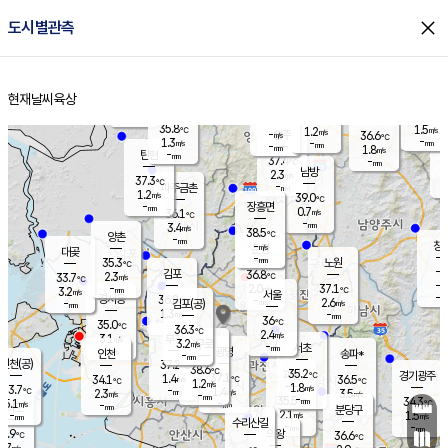
close
도시별관측
장남
판문점
35.9
℃
1.7
m/s
화현
37.1
동두천
℃
남면
-
현재날씨
육상
mm
파주
0.9
홈
m/s
포천
38.0
-
36.5
℃
mm
℃
36.3
℃
35.8
1.5
1.2
m/s
℃
m/s
-
양주
36.6
m/s
가
℃
-
1.3
-
mm
m/s
mm
-
mm
1.8
m/s
-
탄현
mm
37.4
-
3
℃
mm
남방
2.3
m/s
1
37.3
℃
-
파주금촌
mm
1.2
m/s
39.0
℃
-
장흥면
mm
0.7
m/s
36.1
℃
-
mm
3.4
m/s
38.5
℃
양촌
-
mm
창
-
m/s
은평
대곶
-
mm
35.3
노원
℃
-
김포
36.8
2.3
℃
33.7
m/s
℃
-
m/
-
2.0
37.1
m/s
mm
3.2
℃
m/s
서울
-
경서동
36.8
m
-
2.6
℃
mm
-
김포(공)
m/s
mm
1.3
-
m/s
mm
36
℃
35.0
-
℃
mm
36.3
℃
2.4
m/s
3.1
부천
m/s
3.2
구로
m/s
-
서초
mm
-
광명
mm
인천
송파*
-
mm
인천(공)
37.2
℃
38.6
℃
35.2
과천
경기광주
℃
37.1
1.4
34.1
36.5
m/s
℃
℃
℃
1.2
m/s
1.8
m/s
33.7
-
1.4
℃
mm
2.3
m/s
3.5
m/s
-
m/s
mm
-
35.5
34.3
mm
5.1
-
℃
℃
m/s
-
-
mm
무의도
mm
mm
분당구
2.1
-
1.5
m/s
m/s
mm
수리산길
-
-
mm
mm
2.9
의왕
36.6
℃
℃
2.7
m/s