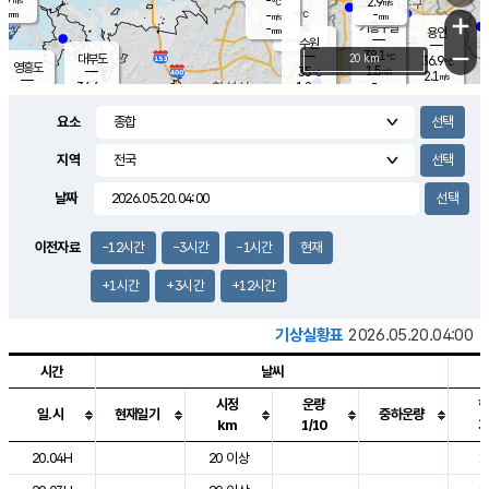
-
2.9
m/s
℃
-
-
-
mm
-
℃
mm
+
m/s
기흥구갈
-
-
m/s
mm
용인
-
수원
mm
−
38.1
℃
대부도
20 km
36.9
℃
영흥도
1.5
35
m/s
℃
2.1
m/s
-
mm
1.2
34.6
m/s
-
℃
mm
33.1
℃
-
오산
2.1
mm
m/s
2.2
m/s
-
mm
요소
-
mm
향남
34.9
℃
1.3
m/s
35.4
-
지역
℃
운평
mm
송탄
1.0
℃
m/s
-
s
mm
34.9
보
℃
날짜
36.0
℃
1.6
m/s
산
1.4
m/s
-
33.
mm
-
mm
0.8
℃
이전자료
-12시간
-3시간
-1시간
현재
-
m
/s
+1시간
+3시간
+12시간
기상실황표
2026.05.20.04:00
시간
날씨
시정
운량
일.시
현재일기
중하운량
km
1/10
도시별 기상실황표로 지점, 날씨, 기온, 강수, 바람, 기압등을 안내한 표입
20.04H
20 이상
1