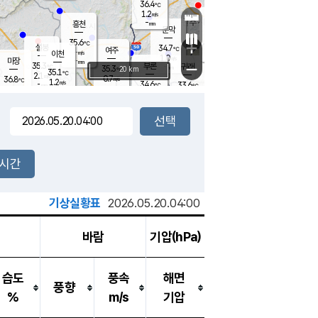
36.4
℃
강림
1.2
m/s
원주
-
흥천
mm
34.3
℃
문막
1.2
m/s
35.5
℃
35.6
-
℃
mm
+
2
설봉
m/s
34.7
℃
여주
-
m/s
이천
-
mm
1.0
m/s
-
마장
mm
신림
35.3
부론
-
귀래
−
℃
mm
35.3
20 km
℃
35.1
℃
2.1
m/s
0.7
36.8
m/s
℃
34.8
1.2
m/s
℃
-
34.6
33.6
mm
℃
-
℃
mm
1.4
m/s
-
1.8
mm
m/s
1.1
1.7
m/s
m/s
-
mm
-
백운
mm
-
-
mm
mm
백암
장호원
34.5
℃
1.4
m/s
34.7
℃
34.2
엄정
℃
-
mm
2.6
m/s
1.6
m/s
노은
-
mm
-
35.2
mm
℃
개
2시간
2.3
m/s
34.9
℃
-
mm
9
1.2
℃
m/s
-
m/s
mm
m
기상실황표
2026.05.20.04:00
바람
기압(hPa)
습도
풍속
해면
풍향
%
m/s
기압