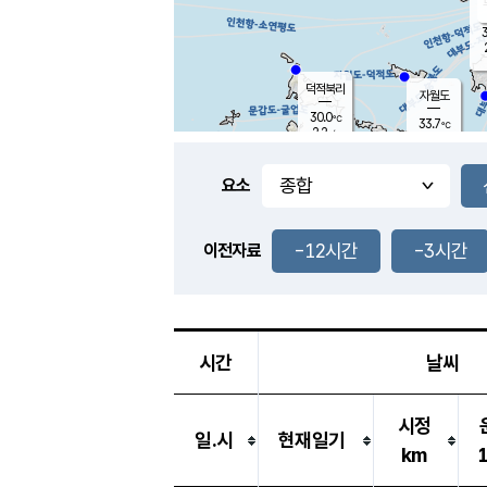
3
덕적북리
자월도
30.0
℃
33.7
℃
2.2
m/s
1.4
m/s
-
mm
-
mm
요소
풍도
32.1
덕적지도
0.6
m/
-
-12시간
-3시간
mm
이전자료
30.6
℃
대
0.7
m/s
-
mm
30.2
0.6
m
-
mm
시간
날씨
시정
일.시
현재일기
km