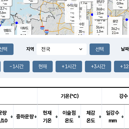
-
-
mm
무의도
mm
mm
분당구
1.7
-
0.9
m/s
m/s
mm
수리산길
-
-
mm
mm
3.7
의왕
36.8
℃
℃
2.6
-
m/s
2.5
m/s
℃
-
-
-
mm
-
℃
mm
m/s
기흥구갈
-
-
m/s
mm
용인
-
수원
mm
36.4
℃
대부도
36.2
℃
영흥도
1.3
35
m/s
℃
2.1
m/s
-
mm
1.2
34.3
m/s
-
℃
mm
32.9
℃
-
오산
2.4
mm
m/s
1.7
m/s
-
mm
-
mm
향남
35.4
℃
지역
날짜
1.5
m/s
34.7
-
℃
운평
mm
송탄
1.4
℃
m/s
-
s
mm
34.6
보
℃
37.0
-1시간
현재
+1시간
+3시간
+1
℃
2.0
m/s
산
1.0
m/s
-
32.
mm
-
mm
1.0
℃
-
m
/s
기온(℃)
강수
운량
현재
이슬점
체감
일강수
중하운량
1/10
기온
온도
온도
mm