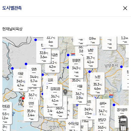
close
도시별관측
장남
판문점
31.9
℃
5.7
m/s
화현
32.2
동두천
℃
남면
-
현재날씨
육상
mm
파주
5.6
홈
m/s
포천
34.9
-
34.8
℃
mm
℃
32.8
℃
32.7
1.2
0.9
m/s
℃
m/s
-
양주
-
m/s
가
℃
-
4
-
mm
m/s
mm
-
mm
-
m/s
-
탄현
mm
36.1
-
3
℃
mm
남방
3.8
m/s
5
32.8
℃
-
파주금촌
mm
3.6
m/s
35.7
℃
-
장흥면
mm
4.1
m/s
35.1
℃
-
mm
4.2
m/s
34.3
℃
양촌
-
mm
창
-
m/s
은평
대곶
-
mm
34.4
노원
℃
-
김포
35.0
5.7
℃
34.5
m/s
℃
-
m/
-
2.6
35.3
m/s
mm
4.7
℃
m/s
서울
-
경서동
35.6
m
-
4.6
℃
mm
-
김포(공)
m/s
mm
-
-
m/s
mm
36.7
℃
36.7
-
℃
mm
36.7
℃
3.9
m/s
3.1
부천
m/s
4.1
구로
m/s
-
서초
mm
-
광명
mm
인천
송파*
-
mm
인천(공)
37.4
℃
38.0
℃
34.9
과천
경기광주
℃
36.6
2.4
35.9
34.7
m/s
℃
℃
℃
4.6
m/s
2.5
m/s
35.5
-
2.3
℃
mm
3.4
m/s
3.7
m/s
-
m/s
mm
-
35.7
32.9
mm
3.2
-
℃
℃
m/s
-
-
mm
무의도
mm
mm
분당구
2.8
-
3.2
m/s
m/s
mm
수리산길
-
-
mm
mm
5.9
의왕
36.5
℃
℃
1.0
m/s