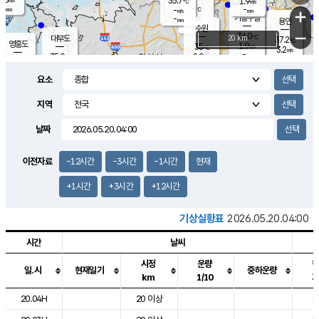
35.7
1.9
m/s
℃
-
-
-
mm
-
℃
mm
+
m/s
기흥구갈
-
-
m/s
mm
용인
-
수원
mm
−
36.0
℃
대부도
20 km
37.2
℃
영흥도
1.9
35
m/s
℃
3.2
m/s
-
mm
2.9
35.0
m/s
-
℃
mm
34.7
℃
-
오산
2.5
mm
m/s
2.4
m/s
-
mm
요소
-
mm
향남
35.9
℃
2.5
m/s
36.8
-
지역
℃
운평
mm
송탄
2.0
℃
m/s
-
s
mm
36.0
보
℃
날짜
37.4
℃
2.0
m/s
산
2.3
m/s
-
35.
mm
-
mm
2.1
℃
이전자료
-12시간
-3시간
-1시간
현재
-
m
/s
+1시간
+3시간
+12시간
기상실황표
2026.05.20.04:00
시간
날씨
시정
운량
일.시
현재일기
중하운량
km
1/10
도시별 기상실황표로 지점, 날씨, 기온, 강수, 바람, 기압등을 안내한 표입
20.04H
20 이상
1