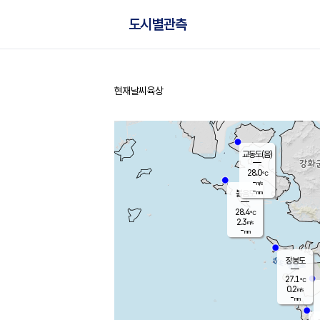
도시별관측
현재날씨
육상
홈
교동도(음)
28.0
℃
-
m/s
-
mm
볼음도
대연평
28.4
℃
2.3
m/s
28.1
℃
-
mm
0.3
m/s
-
mm
장봉도
27.1
℃
0.2
m/s
-
mm