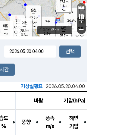
27.1
℃
강림
1.1
m/s
원주
-
흥천
mm
25.1
℃
문막
0.6
m/s
30.1
℃
27.7
-
℃
mm
+
0.4
설봉
m/s
26.9
℃
여주
0.0
m/s
이천
-
mm
2.1
m/s
-
마장
mm
신림
30.3
부론
-
귀래
−
℃
mm
27.9
20 km
℃
28.4
℃
0.1
m/s
1.3
-
m/s
℃
24.3
0.2
m/s
℃
-
25.7
26.6
mm
℃
-
℃
mm
-
m/s
-
0.3
mm
m/s
0.0
0.4
m/s
m/s
-
mm
-
백운
mm
-
-
mm
mm
백암
장호원
24.5
℃
0.4
m/s
24.7
℃
27.6
엄정
℃
-
mm
0.1
m/s
0.7
m/s
노은
-
mm
-
26.0
mm
℃
개
2시간
0.0
m/s
25.7
℃
-
mm
4
0.2
℃
m/s
-
m/s
mm
m
기상실황표
2026.05.20.04:00
바람
기압(hPa)
습도
풍속
해면
풍향
%
m/s
기압