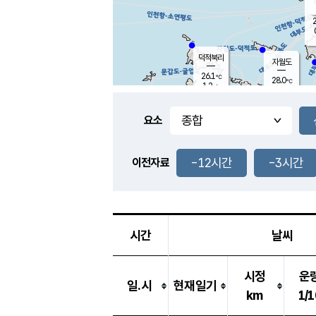
2
덕적북리
자월도
26.1
℃
28.0
℃
1.2
m/s
2.7
m/s
-
mm
-
mm
요소
풍도
26.9
덕적지도
0.4
m/
-
-12시간
-3시간
mm
이전자료
25.7
℃
대
1.1
m/s
-
mm
26.0
0.0
m
-
mm
시간
날씨
시정
운
일.시
현재일기
km
1/1