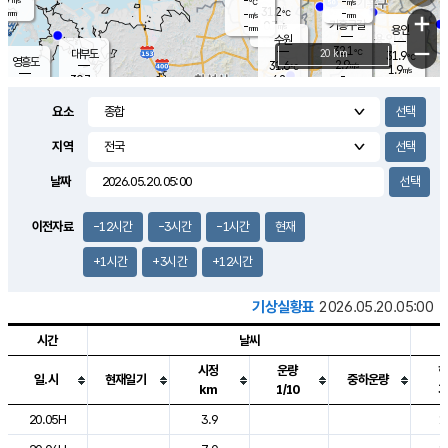
-
-
m/s
℃
-
31.2
-
mm
-
℃
mm
+
m/s
기흥구갈
0.7
-
m/s
mm
용인
-
수원
mm
−
32.1
℃
대부도
20 km
31.9
℃
영흥도
2.9
31.6
m/s
℃
1.9
m/s
-
mm
4.2
30.7
m/s
-
℃
mm
29.7
℃
-
오산
4.2
mm
m/s
1.8
m/s
-
mm
요소
-
mm
향남
30.3
℃
1.6
m/s
31.1
-
지역
℃
운평
mm
송탄
1.6
℃
m/s
-
s
mm
30.0
보
℃
날짜
31.9
℃
2.7
m/s
산
2.2
m/s
-
29.
mm
-
mm
1.1
℃
이전자료
-12시간
-3시간
-1시간
현재
-
m
/s
+1시간
+3시간
+12시간
기상실황표
2026.05.20.05:00
시간
날씨
시정
운량
일.시
현재일기
중하운량
km
1/10
도시별 기상실황표로 지점, 날씨, 기온, 강수, 바람, 기압등을 안내한 표입
20.05H
3.9
1