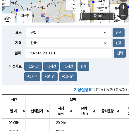
-
1.1
m/s
℃
-
23.3
-
mm
-
℃
mm
+
m/s
기흥구갈
0.2
-
m/s
mm
용인
-
수원
mm
−
24.0
℃
대부도
20 km
23.9
℃
영흥도
0.8
25.2
m/s
℃
0.8
m/s
-
mm
3
24.2
m/s
-
℃
mm
26.2
℃
-
오산
2.6
mm
m/s
6.7
m/s
-
mm
요소
-
mm
향남
23.9
℃
1.3
m/s
25.0
-
지역
℃
운평
mm
송탄
1.3
℃
m/s
-
s
mm
23.8
보
℃
날짜
24.3
℃
1.0
m/s
산
0.2
m/s
-
19.
mm
-
mm
0.0
℃
이전자료
-12시간
-3시간
-1시간
현재
-
m
/s
+1시간
+3시간
+12시간
기상실황표
2026.05.20.05:00
시간
날씨
시정
운량
일.시
현재일기
중하운량
km
1/10
도시별 기상실황표로 지점, 날씨, 기온, 강수, 바람, 기압등을 안내한 표입
20.05H
20 이상
1