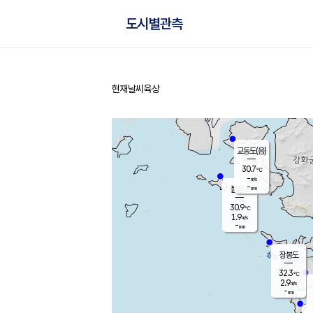
도시별관측
현재날씨
육상
홈
교동도(음)
30.7
℃
-
m/s
-
mm
볼음도
대연평
30.9
℃
1.9
m/s
31.7
℃
-
mm
2.4
m/s
-
mm
장봉도
32.3
℃
2.9
m/s
-
mm