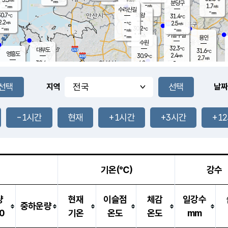
-
-
mm
무의도
mm
mm
분당구
-
-
1.7
m/s
m/s
mm
수리산길
-
-
mm
mm
0.7
의왕
31.4
℃
℃
2.2
-
m/s
2.5
m/s
℃
-
30.2
-
mm
-
℃
mm
m/s
기흥구갈
1.5
-
m/s
mm
용인
-
수원
mm
32.3
℃
대부도
31.6
℃
영흥도
2.4
30.9
m/s
℃
2.7
m/s
-
mm
4.2
30.4
m/s
-
℃
mm
30.1
℃
-
오산
3.7
mm
m/s
2.5
m/s
-
mm
-
mm
향남
30.7
℃
지역
날짜
2.5
m/s
31.1
-
℃
운평
mm
송탄
1.4
℃
m/s
-
s
mm
30.2
보
℃
31.0
-1시간
현재
+1시간
+3시간
+1
℃
2.8
m/s
산
2.5
m/s
-
29.
mm
-
mm
0.7
℃
-
m
/s
기온(℃)
강수
량
현재
이슬점
체감
일강수
중하운량
0
기온
온도
온도
mm