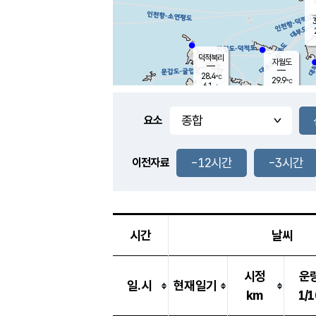
3
덕적북리
자월도
28.4
℃
29.9
℃
6.1
m/s
1.0
m/s
-
mm
-
mm
요소
풍도
28.4
덕적지도
3.2
m/
-
-12시간
-3시간
mm
이전자료
27.3
℃
대
5.2
m/s
-
mm
29.7
6.6
m
-
mm
시간
날씨
시정
운
일.시
현재일기
km
1/1