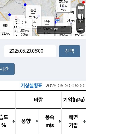
33.4
℃
강림
1.0
m/s
원주
-
흥천
mm
29.7
℃
문막
1.9
m/s
32.4
℃
31.7
-
℃
mm
+
2
설봉
m/s
31.4
℃
여주
-
m/s
이천
-
mm
1.8
m/s
-
마장
mm
신림
32.0
부론
-
귀래
−
℃
mm
30.6
20 km
℃
30.9
℃
2.1
m/s
1.0
31.4
m/s
℃
30.0
2.2
m/s
℃
-
30.6
30.1
mm
℃
-
℃
mm
2.5
m/s
-
2.1
mm
m/s
0.7
2.3
m/s
m/s
-
mm
-
백운
mm
-
-
mm
mm
백암
장호원
31.3
℃
2.3
m/s
29.5
℃
31.4
엄정
℃
-
mm
3.2
m/s
2.6
m/s
노은
-
mm
-
31.1
mm
℃
개
2시간
2.6
m/s
30.1
℃
-
mm
8
2.1
℃
m/s
-
m/s
mm
m
기상실황표
2026.05.20.05:00
바람
기압(hPa)
습도
풍속
해면
풍향
%
m/s
기압