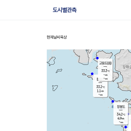
도시별관측
현재날씨
육상
홈
교동도(음)
33.3
℃
-
m/s
-
mm
볼음도
대연평
33.2
℃
1.1
m/s
35.2
℃
-
mm
1.6
m/s
-
mm
장봉도
34.2
℃
4.9
m/s
-
mm