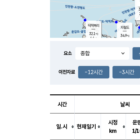
3
덕적북리
자월도
32.1
℃
34.9
℃
4.4
m/s
1.7
m/s
-
mm
-
mm
요소
풍도
29.6
덕적지도
4.1
m/
-
-12시간
-3시간
mm
이전자료
31.5
℃
대
3.6
m/s
-
mm
33.3
1.8
m
-
mm
시간
날씨
시정
운
일.시
현재일기
km
1/1