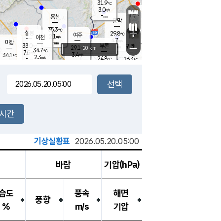
31.9
℃
강림
3.0
m/s
원주
-
흥천
mm
28.0
℃
문막
2.9
m/s
33.5
℃
35.3
-
℃
mm
+
5.5
설봉
m/s
29.8
℃
여주
2.1
m/s
이천
-
mm
4.7
m/s
-
마장
mm
신림
33.0
부론
-
귀래
−
℃
mm
29.1
20 km
℃
34.7
℃
7.5
m/s
3.4
34.1
m/s
℃
27.9
2.3
m/s
℃
-
24.8
26.3
mm
℃
-
℃
mm
4.8
m/s
-
3.1
mm
m/s
6.5
2.8
m/s
m/s
-
mm
-
백운
mm
-
-
mm
mm
백암
장호원
25.3
℃
0.6
m/s
32.8
℃
26.3
엄정
℃
0.5
mm
3.0
m/s
6.4
m/s
노은
-
mm
-
24.0
mm
℃
개
2시간
1.5
m/s
23.6
℃
15.0
mm
0
1.5
℃
m/s
13.0
m/s
mm
m
기상실황표
2026.05.20.05:00
바람
기압(hPa)
습도
풍속
해면
풍향
%
m/s
기압