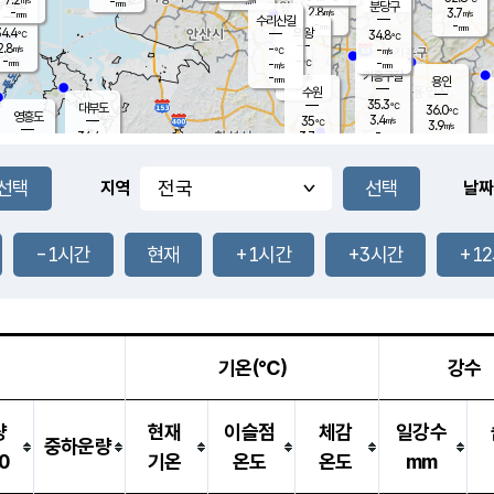
-
-
mm
무의도
mm
mm
분당구
2.8
-
3.7
m/s
m/s
mm
수리산길
-
-
mm
mm
4.4
의왕
34.8
℃
℃
2.8
-
m/s
-
m/s
℃
-
-
-
mm
-
℃
mm
m/s
기흥구갈
-
-
m/s
mm
용인
-
수원
mm
35.3
℃
대부도
36.0
℃
영흥도
3.4
35
m/s
℃
3.9
m/s
-
mm
3.7
34.4
m/s
-
℃
mm
35.6
℃
-
오산
2.3
mm
m/s
3.5
m/s
-
mm
-
mm
향남
34.0
℃
지역
날짜
3.3
m/s
36.6
-
℃
운평
mm
송탄
-
℃
m/s
-
s
mm
35.0
보
℃
36.5
-1시간
현재
+1시간
+3시간
+1
℃
3.1
m/s
산
2.2
m/s
-
34.
mm
-
mm
2.2
℃
-
m
/s
기온(℃)
강수
량
현재
이슬점
체감
일강수
중하운량
0
기온
온도
온도
mm