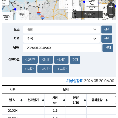
-
0.9
m/s
℃
-
-
-
mm
-
℃
mm
+
m/s
기흥구갈
-
-
m/s
mm
용인
-
수원
mm
−
37.0
℃
대부도
20 km
37.5
℃
영흥도
0.8
35.1
m/s
℃
1.1
m/s
-
mm
2.6
32.0
m/s
-
℃
mm
33.2
℃
-
오산
1.8
mm
m/s
3.3
m/s
-
mm
요소
-
mm
향남
34.6
℃
3.1
m/s
35.6
-
지역
℃
운평
mm
송탄
1.9
℃
m/s
-
s
mm
33.4
보
℃
날짜
36.8
℃
2.5
m/s
산
1.3
m/s
-
32.
mm
-
mm
0.4
℃
이전자료
-12시간
-3시간
-1시간
현재
-
m
/s
+1시간
+3시간
+12시간
기상실황표
2026.05.20.06:00
시간
날씨
시정
운량
일.시
현재일기
중하운량
km
1/10
도시별 기상실황표로 지점, 날씨, 기온, 강수, 바람, 기압등을 안내한 표입
20.06H
1.3
1