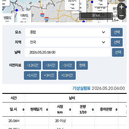
32.0
-
m/s
℃
-
-
-
mm
-
℃
mm
+
m/s
기흥구갈
-
-
m/s
mm
용인
-
mm
−
36.2
℃
대부도
20 km
36.3
℃
영흥도
1.1
m/s
1.5
m/s
-
mm
31.0
-
℃
mm
32.2
℃
오산
1.5
m/s
2.6
m/s
-
mm
요소
-
mm
향남
33.5
℃
1.2
m/s
35.0
-
지역
℃
운평
mm
송탄
2.5
℃
m/s
-
s
mm
32.8
보
℃
날짜
37.3
℃
2.4
m/s
산
0.2
m/s
-
31.
mm
-
mm
0.4
℃
이전자료
-12시간
-3시간
-1시간
현재
-
m
/s
+1시간
+3시간
+12시간
기상실황표
2026.05.20.06:00
시간
날씨
시정
운량
일.시
현재일기
중하운량
km
1/10
도시별 기상실황표로 지점, 날씨, 기온, 강수, 바람, 기압등을 안내한 표입
20.06H
20 이상
1