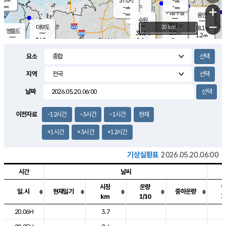
37.0
-
m/s
℃
-
-
-
mm
-
℃
mm
+
m/s
기흥구갈
-
-
m/s
mm
용인
-
수원
mm
−
38.1
℃
대부도
20 km
38.1
℃
영흥도
2.0
35.6
m/s
℃
1.2
m/s
-
mm
1.6
34.0
m/s
-
℃
mm
33.9
℃
-
오산
3.0
mm
m/s
3.2
m/s
-
mm
요소
-
mm
향남
36.5
℃
1.2
m/s
-
-
지역
℃
운평
mm
송탄
-
℃
m/s
-
s
mm
34.4
보
℃
날짜
38.2
℃
3.3
m/s
산
1.4
m/s
-
34.
mm
-
mm
1.1
℃
이전자료
-12시간
-3시간
-1시간
현재
-
m
/s
+1시간
+3시간
+12시간
기상실황표
2026.05.20.06:00
시간
날씨
시정
운량
일.시
현재일기
중하운량
km
1/10
도시별 기상실황표로 지점, 날씨, 기온, 강수, 바람, 기압등을 안내한 표입
20.06H
3.7
1