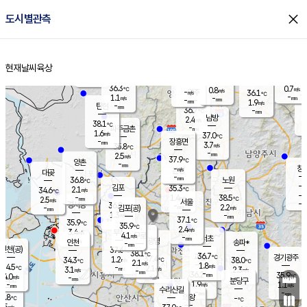
close
도시별관측
장남
판문점
36.2
℃
1.7
m/s
화현
38.0
동두천
℃
남면
-
현재날씨
육상
mm
파주
0.9
홈
m/s
포천
36.6
-
36.1
℃
mm
℃
35.9
℃
36.3
0.7
0.8
m/s
℃
m/s
-
양주
36.1
m/s
가
℃
-
1.1
-
mm
m/s
mm
-
mm
1.9
m/s
-
탄현
mm
36.7
-
3
℃
mm
남방
2.4
m/s
2
38.1
℃
-
파주금촌
mm
1.6
m/s
37.0
℃
-
장흥면
mm
3.7
m/s
35.8
℃
-
mm
2.5
m/s
37.9
℃
양촌
-
mm
창
-
m/s
은평
대곶
-
mm
36.8
노원
℃
-
김포
35.3
2.1
℃
34.6
m/s
℃
-
m/
-
1.4
38.5
m/s
mm
2.5
℃
m/s
서울
-
경서동
36.8
m
-
2.2
℃
mm
-
김포(공)
m/s
mm
1.3
-
m/s
mm
37.1
℃
35.9
-
℃
mm
35.9
℃
2.4
m/s
3.4
부천
m/s
4.1
구로
m/s
-
서초
mm
-
광명
mm
인천
송파*
-
mm
인천(공)
37.6
℃
38.1
℃
36.7
과천
경기광주
℃
37.4
1.2
34.3
38.0
m/s
℃
℃
℃
2.1
m/s
1.8
m/s
34.5
-
2.1
℃
mm
3.1
m/s
2.3
m/s
-
m/s
mm
-
36.2
35.9
mm
4.0
-
℃
℃
m/s
-
-
mm
무의도
mm
mm
분당구
1.9
-
1.1
m/s
m/s
mm
수리산길
-
-
mm
mm
3.8
의왕
-
℃
℃
2.5
m/s