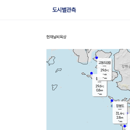
도시별관측
현재날씨
육상
홈
교동도(음)
29.6
℃
-
m/s
-
mm
볼음도
대연평
29.6
℃
0.8
m/s
31.8
℃
-
mm
1.6
m/s
-
mm
장봉도
31.4
℃
2.8
m/s
-
mm