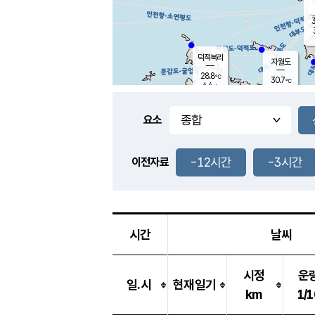
3
덕적북리
자월도
28.8
℃
30.7
℃
4.4
m/s
1.1
m/s
-
mm
-
mm
요소
풍도
29.9
덕적지도
3.8
m/
-
-12시간
-3시간
mm
이전자료
29.5
℃
대
3.8
m/s
-
mm
30.9
7.1
m
-
mm
시간
날씨
시정
운
일.시
현재일기
km
1/1