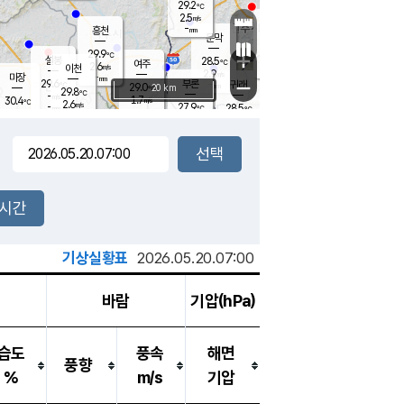
29.2
℃
강림
2.5
m/s
원주
-
흥천
mm
26.3
℃
문막
1.3
m/s
28.6
℃
29.9
-
℃
mm
+
3.9
설봉
m/s
28.5
℃
여주
2.6
m/s
이천
-
mm
2.9
m/s
-
마장
mm
신림
29.6
부론
-
귀래
−
℃
mm
29.0
20 km
℃
29.8
℃
-
m/s
1.7
30.4
m/s
℃
26.6
2.6
m/s
℃
-
27.9
28.5
mm
℃
-
℃
mm
3.2
m/s
-
3.2
mm
m/s
3.7
0.5
m/s
m/s
-
mm
-
백운
mm
-
-
mm
mm
백암
장호원
27.6
℃
3.5
m/s
29.6
℃
30.1
엄정
℃
-
mm
1.6
m/s
3.8
m/s
노은
-
mm
-
28.5
mm
℃
개
2시간
4.6
m/s
28.3
℃
-
mm
4
3.9
℃
m/s
-
m/s
mm
m
기상실황표
2026.05.20.07:00
바람
기압(hPa)
습도
풍속
해면
풍향
%
m/s
기압