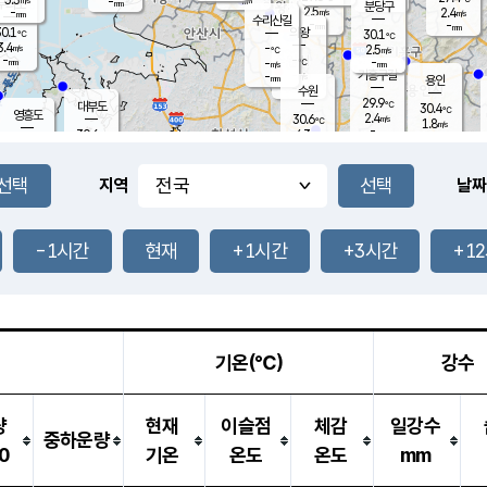
-
-
mm
무의도
mm
mm
분당구
2.5
-
2.4
m/s
m/s
mm
수리산길
-
-
mm
mm
0.1
의왕
30.1
℃
℃
3.4
-
m/s
2.5
m/s
℃
-
-
-
mm
-
℃
mm
m/s
기흥구갈
-
-
m/s
mm
용인
-
수원
mm
29.9
℃
대부도
30.4
℃
영흥도
2.4
30.6
m/s
℃
1.8
m/s
-
mm
4.3
30.6
m/s
-
℃
mm
31.2
℃
-
오산
4.8
mm
m/s
6.0
m/s
-
mm
-
mm
향남
29.7
℃
지역
날짜
3.1
m/s
32.0
-
℃
운평
mm
송탄
-
℃
m/s
-
s
mm
30.7
보
℃
31.3
-1시간
현재
+1시간
+3시간
+1
℃
3.5
m/s
산
1.7
m/s
-
29.
mm
-
mm
1.3
℃
-
m
/s
기온(℃)
강수
량
현재
이슬점
체감
일강수
중하운량
0
기온
온도
온도
mm