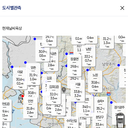
close
도시별관측
장남
판문점
29.5
℃
0.1
m/s
화현
27.8
동두천
℃
남면
-
현재날씨
육상
mm
파주
0.1
홈
m/s
포천
28.3
-
30.7
℃
mm
℃
29.6
℃
29.7
0.0
0.4
m/s
℃
m/s
0.1
양주
31.2
m/s
가
℃
-
0.4
-
mm
m/s
mm
-
mm
1.3
m/s
-
탄현
mm
31.5
-
3
℃
mm
남방
1.1
m/s
0
30.9
℃
-
파주금촌
mm
0.5
m/s
33.1
℃
-
장흥면
mm
0.7
m/s
31.4
℃
-
mm
2.8
m/s
29.8
℃
양촌
-
mm
창
-
m/s
은평
대곶
-
mm
31.9
노원
℃
-
김포
29.2
1.0
℃
30.6
m/s
℃
-
m/
-
0.7
30.8
m/s
mm
0.1
℃
m/s
서울
-
경서동
31.8
m
-
0.4
℃
mm
-
김포(공)
m/s
mm
1.3
-
m/s
mm
33.8
℃
30.8
-
℃
mm
32.0
℃
3.2
m/s
0.5
부천
m/s
3.5
구로
m/s
-
서초
mm
-
광명
mm
인천
송파*
-
mm
인천(공)
33.2
℃
34.2
℃
34.5
과천
경기광주
℃
34.2
0.4
31.8
35.2
m/s
℃
℃
℃
2.6
m/s
1.1
m/s
29.4
-
1.8
℃
mm
2.6
m/s
1.1
m/s
-
m/s
mm
-
30.8
28.6
mm
2.5
-
℃
℃
m/s
-
-
mm
무의도
mm
mm
분당구
1.0
-
1.4
m/s
m/s
mm
수리산길
-
-
mm
mm
0.5
의왕
33.4
℃
℃
1.8
m/s