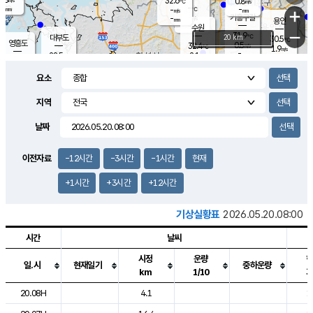
32.6
0.8
m/s
℃
-
-
-
mm
-
℃
mm
+
m/s
기흥구갈
-
-
m/s
mm
용인
-
수원
mm
−
31.9
℃
대부도
20 km
30.5
℃
영흥도
0.5
32.4
m/s
℃
1.9
m/s
-
mm
2.1
28.5
m/s
-
℃
mm
30.5
℃
-
오산
1.4
mm
m/s
3.1
m/s
-
mm
요소
-
mm
향남
28.4
℃
0.5
m/s
33.1
-
지역
℃
운평
mm
송탄
0.5
℃
m/s
-
s
mm
29.8
보
℃
날짜
33.9
℃
1.4
m/s
산
1.3
m/s
-
26.
mm
-
mm
0.0
℃
이전자료
-12시간
-3시간
-1시간
현재
-
m
/s
+1시간
+3시간
+12시간
기상실황표
2026.05.20.08:00
시간
날씨
시정
운량
일.시
현재일기
중하운량
km
1/10
도시별 기상실황표로 지점, 날씨, 기온, 강수, 바람, 기압등을 안내한 표입
20.08H
4.1
1