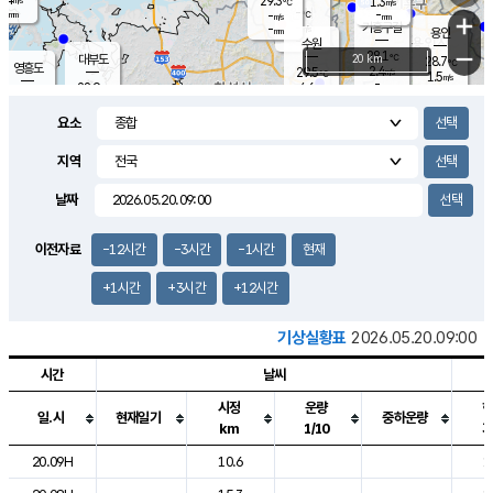
29.3
1.3
m/s
℃
-
-
-
mm
-
℃
mm
+
m/s
기흥구갈
-
-
m/s
mm
용인
-
수원
mm
−
28.1
℃
대부도
20 km
28.7
℃
영흥도
2.4
29.5
m/s
℃
1.5
m/s
-
mm
4.6
28.9
m/s
-
℃
mm
30.2
℃
-
오산
4.1
mm
m/s
7.0
m/s
-
mm
요소
-
mm
향남
28.1
℃
2.2
m/s
29.7
-
지역
℃
운평
mm
송탄
1.5
℃
m/s
-
s
mm
28.5
보
℃
날짜
29.3
℃
3.8
m/s
산
1.3
m/s
-
-
mm
-
mm
-
m
℃
이전자료
-12시간
-3시간
-1시간
현재
-
m
/s
+1시간
+3시간
+12시간
기상실황표
2026.05.20.09:00
시간
날씨
시정
운량
일.시
현재일기
중하운량
km
1/10
도시별 기상실황표로 지점, 날씨, 기온, 강수, 바람, 기압등을 안내한 표입
20.09H
10.6
1