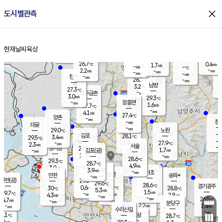
close
도시별관측
장남
판문점
27.0
℃
2.0
m/s
화현
26.5
동두천
℃
남면
-
현재날씨
육상
mm
파주
2.6
홈
m/s
포천
25.8
-
28.1
℃
mm
℃
27.3
℃
26.7
0.4
1.7
m/s
℃
m/s
-
양주
-
m/s
가
℃
-
2.2
-
mm
m/s
mm
-
mm
-
m/s
-
탄현
mm
28.1
-
2
℃
mm
남방
3.2
m/s
0
27.3
℃
-
파주금촌
mm
3.0
m/s
29.3
℃
-
장흥면
mm
1.6
m/s
27.7
℃
-
mm
4.1
m/s
27.4
℃
양촌
-
mm
창
-
m/s
은평
대곶
-
mm
29.0
노원
℃
-
김포
28.1
3.4
℃
29.5
m/s
℃
-
m/
-
2.9
27.9
m/s
mm
2.3
℃
m/s
서울
-
경서동
28.9
m
-
1.7
℃
mm
-
김포(공)
m/s
mm
1.7
-
m/s
mm
28.6
℃
29.3
-
℃
mm
28.7
℃
4.9
m/s
3.0
부천
m/s
3.9
구로
m/s
-
서초
mm
-
광명
mm
인천
송파*
-
mm
인천(공)
29.3
℃
29.6
℃
28.6
과천
경기광주
℃
29.5
0.6
30
28.8
m/s
℃
℃
℃
5.3
m/s
1.5
m/s
29.7
-
2.0
℃
mm
4.3
m/s
2.8
m/s
-
m/s
mm
-
27.8
26.5
mm
4.7
-
℃
℃
m/s
-
-
mm
무의도
mm
mm
분당구
2.2
-
2.4
m/s
m/s
mm
수리산길
-
-
mm
mm
8.1
의왕
28.7
℃
℃
3.4
m/s