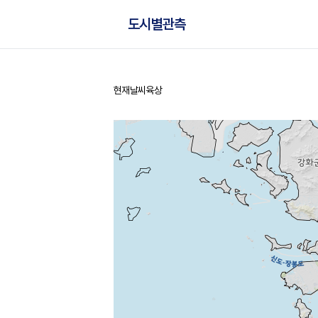
도시별관측
현재날씨
육상
홈