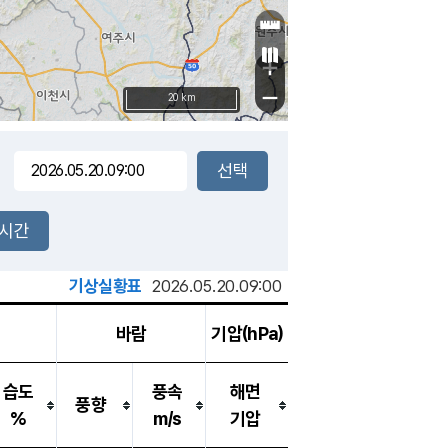
+
−
20 km
2시간
기상실황표
2026.05.20.09:00
바람
기압(hPa)
습도
풍속
해면
풍향
%
m/s
기압