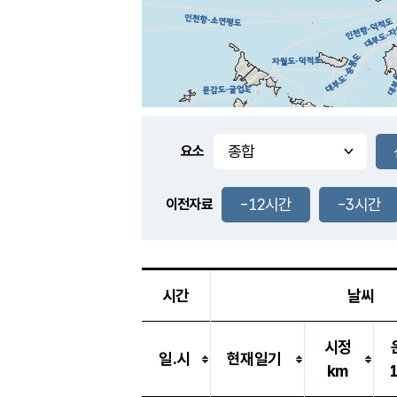
요소
-12시간
-3시간
이전자료
시간
날씨
시정
일.시
현재일기
km