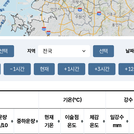
지역
날짜
-1시간
현재
+1시간
+3시간
+1
기온(℃)
강수
운량
현재
이슬점
체감
일강수
중하운량
1/10
기온
온도
온도
mm