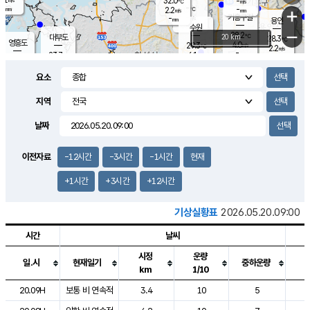
32.0
-
m/s
℃
-
-
-
mm
2.2
℃
mm
+
m/s
기흥구갈
-
-
m/s
mm
용인
-
수원
mm
−
28.2
℃
대부도
20 km
28.3
℃
영흥도
4.0
29.3
m/s
℃
2.2
m/s
-
mm
6.1
23.7
m/s
-
℃
mm
25.4
℃
-
오산
4.4
mm
m/s
11.2
m/s
8.5
mm
요소
1.5
mm
향남
27.1
℃
2.0
m/s
-
-
지역
℃
운평
mm
송탄
-
℃
m/s
-
s
mm
23.5
보
℃
날짜
26.2
℃
2.0
m/s
산
1.2
m/s
27.0
22.
mm
-
mm
0.5
℃
이전자료
-12시간
-3시간
-1시간
현재
1.0
/s
+1시간
+3시간
+12시간
기상실황표
2026.05.20.09:00
시간
날씨
시정
운량
일.시
현재일기
중하운량
km
1/10
도시별 기상실황표로 지점, 날씨, 기온, 강수, 바람, 기압등을 안내한 표입
20.09H
보통 비 연속적
3.4
10
5
1