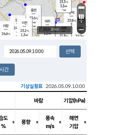
23.3
℃
강림
3.3
m/s
원주
-
흥천
mm
19.8
℃
문막
0.2
m/s
23.9
℃
23.6
-
℃
mm
+
1.9
설봉
m/s
23.8
℃
여주
-
m/s
이천
-
mm
2.8
m/s
-
마장
mm
신림
24.3
부론
-
귀래
−
℃
mm
23.2
20 km
℃
23.2
℃
-
m/s
1.2
24.6
m/s
℃
22.3
1.3
m/s
℃
-
21.8
22.0
mm
℃
-
℃
mm
2.8
m/s
-
0.9
mm
m/s
1.8
1.1
m/s
m/s
-
mm
-
백운
mm
-
-
mm
mm
백암
장호원
23.1
℃
1.2
m/s
22.0
℃
23.2
엄정
℃
-
mm
1.2
m/s
1.6
m/s
노은
-
mm
-
23.2
mm
℃
개
2시간
0.1
m/s
23.1
℃
-
mm
6
2.5
℃
m/s
-
m/s
mm
m
기상실황표
2026.05.09.10:00
바람
기압(hPa)
습도
풍속
해면
풍향
%
m/s
기압