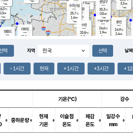
-
-
mm
무의도
mm
mm
분당구
1.5
-
3.3
m/s
m/s
mm
수리산길
-
-
mm
mm
6.3
의왕
25.3
℃
℃
5.0
25.7
m/s
0.5
m/s
℃
-
-
-
mm
1.6
℃
mm
m/s
기흥구갈
-
-
m/s
mm
용인
-
수원
mm
24.6
℃
대부도
24.9
℃
영흥도
1.9
25.8
m/s
℃
2.4
m/s
-
mm
2.7
25.0
m/s
-
℃
mm
26.8
℃
-
오산
3.2
mm
m/s
7.1
m/s
-
mm
-
mm
향남
24.9
℃
지역
날짜
2.0
m/s
26.0
-
℃
운평
mm
송탄
-
℃
m/s
-
s
mm
24.7
보
℃
25.1
-1시간
현재
+1시간
+3시간
+1
℃
2.2
m/s
산
0.1
m/s
-
21.
mm
-
mm
1.0
℃
-
m
/s
기온(℃)
강수
량
현재
이슬점
체감
일강수
중하운량
0
기온
온도
온도
mm