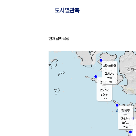
도시별관측
현재날씨
육상
홈
교동도(음)
23.0
℃
-
m/s
-
mm
볼음도
대연평
23.7
℃
2.5
m/s
25.7
℃
-
mm
2.3
m/s
-
mm
장봉도
24.7
℃
4.0
m/s
-
mm