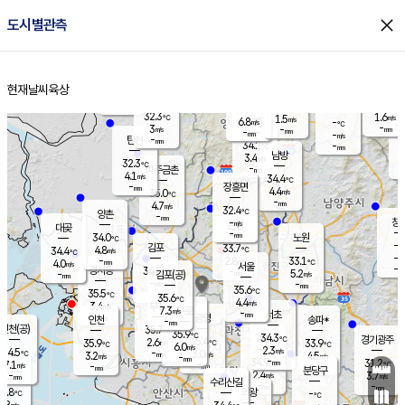
close
도시별관측
장남
판문점
31.7
℃
3.6
m/s
화현
31.8
동두천
℃
남면
-
현재날씨
육상
mm
파주
4.3
홈
m/s
포천
32.8
-
32.9
℃
mm
℃
31.7
℃
32.3
1.6
1.5
m/s
℃
m/s
6.8
양주
-
m/s
가
℃
-
3
-
mm
m/s
mm
-
mm
-
m/s
-
탄현
mm
34.2
-
3
℃
mm
남방
3.4
m/s
3
32.3
℃
-
파주금촌
mm
4.1
m/s
34.4
℃
-
장흥면
mm
4.4
m/s
35.0
℃
-
mm
4.7
m/s
32.4
℃
양촌
-
mm
창
-
m/s
은평
대곶
-
mm
34.0
노원
℃
-
김포
33.7
4.8
℃
34.4
m/s
℃
-
m/
-
2.8
33.1
m/s
mm
4.0
℃
m/s
서울
-
경서동
34.8
m
-
5.2
℃
mm
-
김포(공)
m/s
mm
-
-
m/s
mm
35.6
℃
35.5
-
℃
mm
35.6
℃
4.4
m/s
3.4
부천
m/s
7.3
구로
m/s
-
서초
mm
-
광명
mm
인천
송파*
-
mm
인천(공)
35.7
℃
35.9
℃
34.3
과천
경기광주
℃
35.4
2.6
35.9
33.9
m/s
℃
℃
℃
6.0
m/s
2.3
m/s
34.5
-
3.0
℃
mm
3.2
m/s
4.5
m/s
-
m/s
mm
-
34.9
31.2
mm
7.1
-
℃
℃
m/s
-
-
mm
무의도
mm
mm
분당구
2.4
-
3.7
m/s
m/s
mm
수리산길
-
-
mm
mm
3.8
의왕
-
℃
℃
3.8
m/s