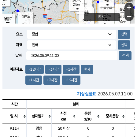
34.4
-
m/s
℃
-
-
-
mm
2.9
℃
mm
+
m/s
기흥구갈
-
-
m/s
mm
용인
-
수원
mm
−
30.4
℃
대부도
20 km
30.2
℃
영흥도
7.3
34.7
m/s
℃
4.5
m/s
-
mm
4.5
35.4
m/s
-
℃
mm
35.6
℃
-
오산
2.0
mm
m/s
2.8
m/s
-
mm
요소
-
mm
향남
29.2
℃
4.8
m/s
29.0
-
지역
℃
운평
mm
송탄
3.3
℃
m/s
-
s
mm
30.6
보
℃
날짜
27.8
℃
6.1
m/s
산
5.6
m/s
-
23.
mm
-
mm
1.0
℃
이전자료
-12시간
-3시간
-1시간
현재
1.0
/s
+1시간
+3시간
+12시간
기상실황표
2026.05.09.11:00
시간
날씨
시정
운량
현
일.시
현재일기
중하운량
km
1/10
기
도시별 기상실황표로 지점, 날씨, 기온, 강수, 바람, 기압등을 안내한 표입
9.11H
맑음
20 이상
0
0
1