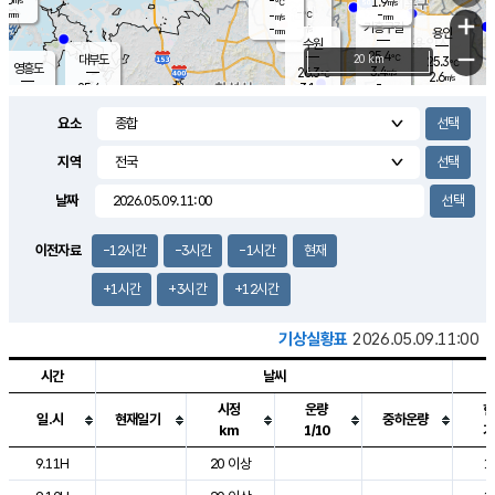
-
1.9
m/s
℃
-
-
-
mm
-
℃
mm
+
m/s
기흥구갈
-
-
m/s
mm
용인
-
수원
mm
−
25.4
℃
대부도
20 km
25.3
℃
영흥도
3.4
26.3
m/s
℃
2.6
m/s
-
mm
3.1
25.4
m/s
-
℃
mm
27.3
℃
-
오산
3.7
mm
m/s
7.0
m/s
-
mm
요소
-
mm
향남
25.4
℃
1.7
m/s
-
-
지역
℃
운평
mm
송탄
-
℃
m/s
-
s
mm
25.3
보
℃
날짜
25.6
℃
2.3
m/s
산
0.6
m/s
-
22.
mm
-
mm
1.2
℃
이전자료
-12시간
-3시간
-1시간
현재
-
m
/s
+1시간
+3시간
+12시간
기상실황표
2026.05.09.11:00
시간
날씨
시정
운량
현
일.시
현재일기
중하운량
km
1/10
기
도시별 기상실황표로 지점, 날씨, 기온, 강수, 바람, 기압등을 안내한 표입
9.11H
20 이상
1